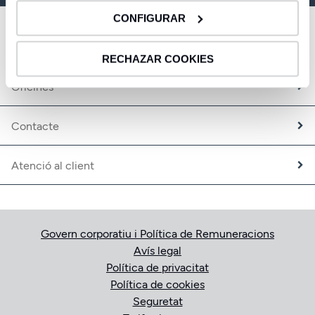
CBNK Gestió d’Actius
CONFIGURAR
CBNK Pensions
CBNK Mediació d’Assegurances
Enllaços d’interès
Banca Partner
RECHAZAR COOKIES
Expatriats
Oficines
Treballa amb nosaltres
Fundació CBNK
Contacte
Atenció al client
Govern corporatiu i Política de Remuneracions
Avís legal
Política de privacitat
Política de cookies
Seguretat