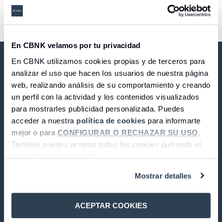
1
2
3
4
5
6
7
8
En CBNK velamos por tu privacidad
En CBNK utilizamos cookies propias y de terceros para
analizar el uso que hacen los usuarios de nuestra página
web, realizando análisis de su comportamiento y creando
un perfil con la actividad y los contenidos visualizados
CBNK Banc de Col·lectius S.A.
para mostrarles publicidad personalizada. Puedes
acceder a nuestra
política de cookies
para informarte
mejor o para
CONFIGURAR O RECHAZAR SU USO
.
LinkedIn
Facebook
Twitter
Instagram
Youtube
También puedes aceptar todas las cookies pulsando el
botón “Aceptar cookies”.
© 2026 CBNK
Mostrar detalles
Companyia
ACEPTAR COOKIES
CBNK