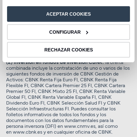
el fondo o fondos de inversión con un mínimo de
10.000€. Liquidación de intereses a vencimiento. El
ACEPTAR COOKIES
depósito permite cancelaciones parciales o totales: si el
cliente solicita la cancelación del fondo o fondos de
inversión, se aplicará una penalización del 100% del tipo
CONFIGURAR
de interés. Si el cliente cancela de forma anticipada el
depósito, se aplicará una penalización del 75% del tipo
de interés por el plazo transcurrido desde la fecha de
RECHAZAR COOKIES
contratación hasta la fecha de cancelación.
(2) Inversión en fondos de inversión CBNK:
la oferta
combinada incluye la contratación de uno o varios de los
siguientes fondos de inversión de CBNK Gestión de
Activos: CBNK Renta Fija Euro FI, CBNK Renta Fija
Flexible FI, CBNK Cartera Premier 25 FI, CBNK Cartera
Premier 50 FI, CBNK Mixto 25 FI, CBNK Renta Variable
Global FI, CBNK Renta Variable España FI, CBNK
Dividendo Euro FI, CBNK Selección Salud FI y CBNK
Selección Infraestructuras FI. Puedes consultar los
folletos informativos de todos los fondos y los
documentos con los datos fundamentales para la
persona inversora (DFI) en www.cnmv.es, así como
en www.cbnk.es y en cualquier oficina de CBNK.