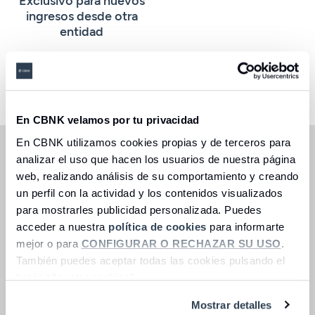
ingresos desde otra
entidad
Seleccione una opción
En CBNK velamos por tu privacidad
En CBNK utilizamos cookies propias y de terceros para
Oferta vigente hasta agotar emisión de 25 millones de
analizar el uso que hacen los usuarios de nuestra página
€. Exclusivo para nuevos ingresos desde otra entidad.
web, realizando análisis de su comportamiento y creando
(1) Ejemplo representativo:
para un importe de
un perfil con la actividad y los contenidos visualizados
100.000€, a un TIN de 2,75% (
2,75% TAE
), se percibe un
para mostrarles publicidad personalizada. Puedes
total de intereses de 2.750€ en el supuesto de mantener
acceder a nuestra
política de cookies
para informarte
el importe total durante 12 meses. Lo que supone 2.750€
de intereses en un único pago a vencimiento del
mejor o para
CONFIGURAR O RECHAZAR SU USO
.
depósito. ​La contratación del depósito se debe realizar
También puedes aceptar todas las cookies pulsando el
en la misma fecha de solicitud de contratación del fondo
botón “Aceptar cookies”.
o fondos de inversión.
Mostrar detalles
Inversión en el depósito:
igual a la inversión realizada en