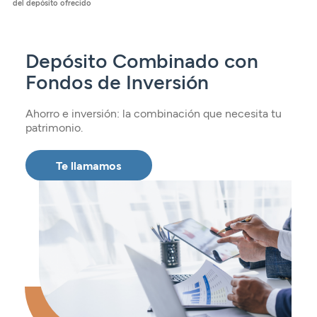
del depósito ofrecido
Seguros
Servicios
Planes de pensiones
Tarjetas
ES
Servicios
Tarjetas
Seguros
Depósito Combinado con
Seguros
Fondos de Inversión
Servicios
Servicios
Expatriados
Ahorro e inversión: la combinación que necesita tu
patrimonio.
Te llamamos