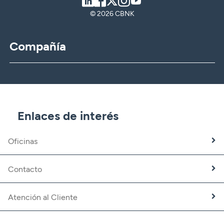
LinkedIn
Facebook
Twitter
Instagram
Youtube
© 2026 CBNK
Compañía
CBNK
CBNK Gestión de Activos
CBNK Pensiones
CBNK Mediación de Seguros
Enlaces de interés
Banca Partner
Expatriados
Oficinas
Trabaja con nosotros
Fundación CBNK
Contacto
Atención al Cliente