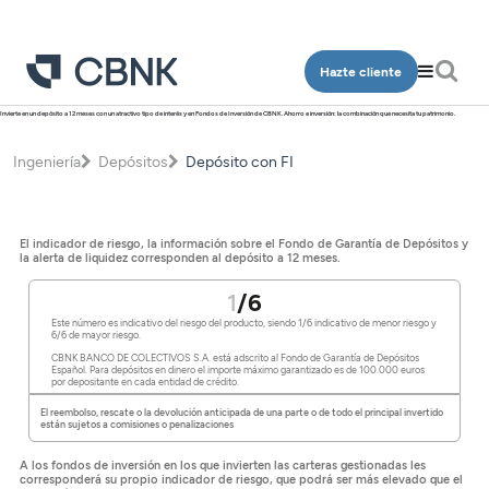
Hazte cliente
Invierte en un depósito a 12 meses con un atractivo tipo de interés y en Fondos de Inversión de CBNK. Ahorro e inversión: la combinación que necesita tu patrimonio.
Personas
Empresa
Ingeniería
Depósitos
Depósito con FI
Programa Más CBNK
Banca Privada
Cuentas
Cuentas
Ingeniería
Inversión
Depósitos
El indicador de riesgo, la información sobre el Fondo de Garantía de Depósitos y
Depósitos
la alerta de liquidez corresponden al depósito a 12 meses.
Salud
Programa Más CBNK
Planes de pensiones
Financiación
Financiación
1
/6
Conócenos
Programa Más CBNK Farma
Cuentas
Avales
Este número es indicativo del riesgo del producto, siendo 1/6 indicativo de menor riesgo y
Inversión
6/6 de mayor riesgo.
Oficinas
Cuentas
Depósitos
CBNK BANCO DE COLECTIVOS S.A. está adscrito al Fondo de Garantía de Depósitos
Banca Partner
Español. Para depósitos en dinero el importe máximo garantizado es de 100.000 euros
Planes de pensiones
por depositante en cada entidad de crédito.
Contacto
Depósitos
Financiación
Inversión
El reembolso, rescate o la devolución anticipada de una parte o de todo el principal invertido
Tarjetas
están sujetos a comisiones o penalizaciones
Financiación
Inversión
Tarjetas
Acceso clientes
Seguros
A los fondos de inversión en los que invierten las carteras gestionadas les
Inversión
Planes de pensiones
corresponderá su propio indicador de riesgo, que podrá ser más elevado que el