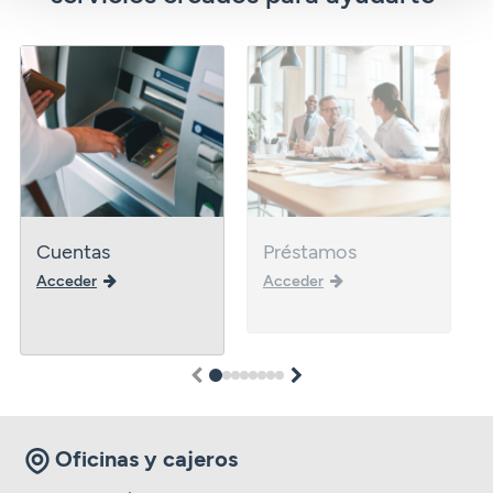
Cuentas
Préstamos
Acceder
Acceder
1
2
3
4
5
6
7
8
Oficinas y cajeros