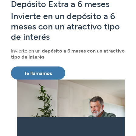
Depósito Extra a 6 meses
Seguros
Servicios
Planes de pensiones
Tarjetas
ES
Invierte en un depósito a 6
Servicios
Tarjetas
Seguros
meses con un atractivo tipo
Seguros
Servicios
de interés
Servicios
Expatriados
Invierte en un
depósito a 6 meses con un atractivo
tipo de interés
Te llamamos