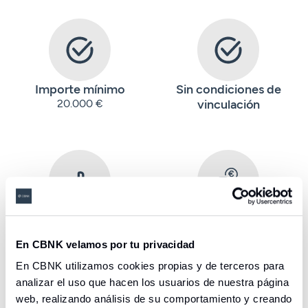
Importe mínimo
Sin condiciones de
20.000 €
vinculación
Permite cancelaciones
Exclusivo para nuevos
totales y parciales
ingresos desde otra
(2)
En CBNK velamos por tu privacidad
entidad
En CBNK utilizamos cookies propias y de terceros para
Seleccione una opción
analizar el uso que hacen los usuarios de nuestra página
web, realizando análisis de su comportamiento y creando