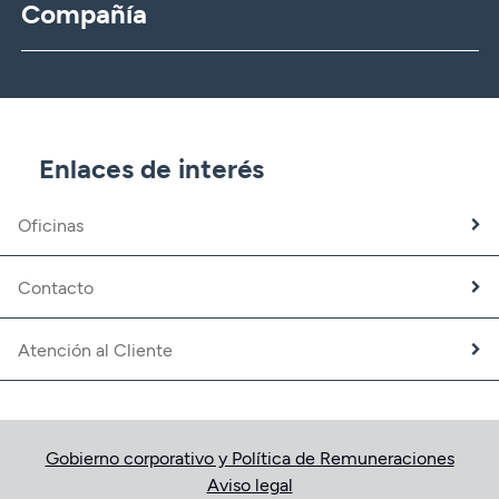
Compañía
CBNK
CBNK Gestión de Activos
CBNK Pensiones
CBNK Mediación de Seguros
Enlaces de interés
Banca Partner
Expatriados
Oficinas
Trabaja con nosotros
Fundación CBNK
Contacto
Atención al Cliente
Gobierno corporativo y Política de Remuneraciones
Aviso legal