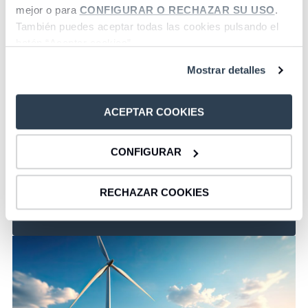
mejor o para
CONFIGURAR O RECHAZAR SU USO
.
También puedes aceptar todas las cookies pulsando el
botón “Aceptar cookies”.
Mostrar detalles
ACEPTAR COOKIES
Informació corporativa
CONFIGURAR
Accedir
RECHAZAR COOKIES