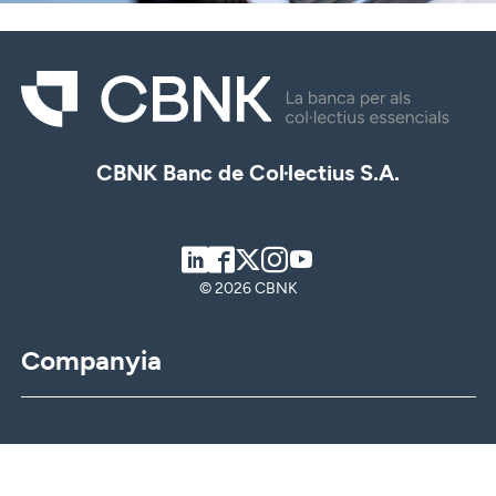
CBNK Banc de Col·lectius S.A.
LinkedIn
Facebook
Twitter
Instagram
Youtube
© 2026 CBNK
Companyia
CBNK
CBNK Gestió d’Actius
CBNK Pensions