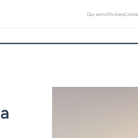
Qui som
Oficines
Conta
 a