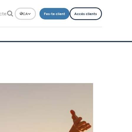
cte
Fes-te client
Accés clients
CA