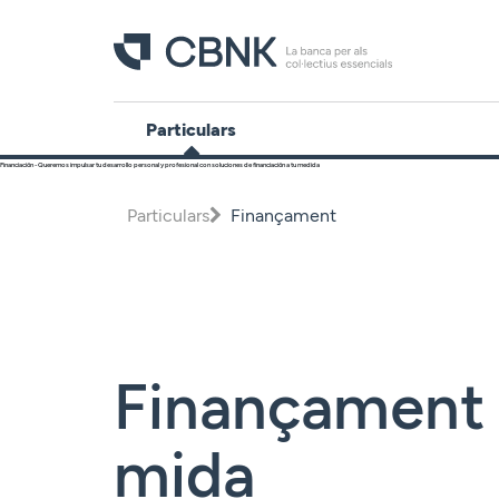
Particulars
Financiación - Queremos impulsar tu desarrollo personal y profesional con soluciones de financiación a tu medida
Comptes
Particulars
Finançament
Dipòsits
Finançament
Inversió
Plans de
Finançament
pensions
Targetes
mida
Assegurances