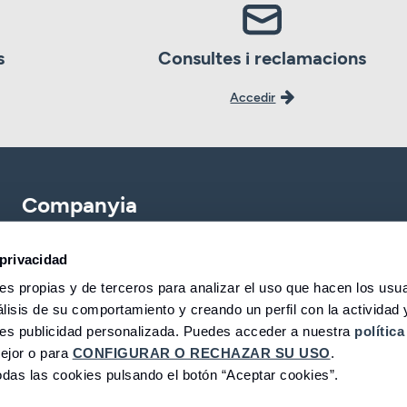
s
Consultes i reclamacions
Accedir
Companyia
CBNK
Banca Partner
privacidad
s propias y de terceros para analizar el uso que hacen los usua
CBNK Gestió d’Actius
Expatriats
lisis de su comportamiento y creando un perfil con la actividad 
CBNK Pensions
Treballa amb nosaltr
les publicidad personalizada. Puedes acceder a nuestra
política
ejor o para
CONFIGURAR O RECHAZAR SU USO
.
CBNK Mediació d’Assegurances
Fundació CBNK
das las cookies pulsando el botón “Aceptar cookies”.