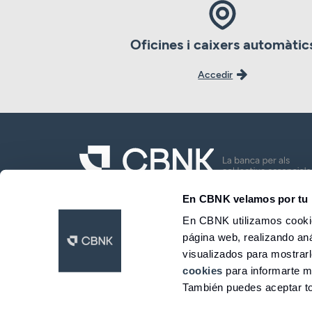
Oficines i caixers automàtic
Accedir
En CBNK velamos por tu 
CBNK Banc de Col·lectius S.A.
En CBNK utilizamos cookie
página web, realizando aná
LinkedIn
Facebook
Twitter
Instagram
Youtube
visualizados para mostrar
© 2026 CBNK
cookies
para informarte m
También puedes aceptar to