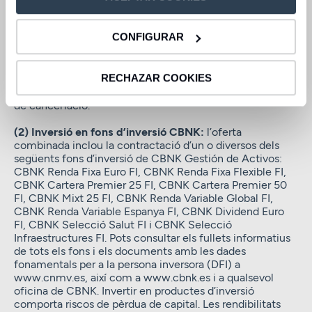
10.000 €. Liquidació d’interessos al venciment. El dipòsit
permet cancel·lacions parcials o totals: si el client
CONFIGURAR
sol·licita la cancel·lació del fons o fons d’inversió,
s’aplicarà una penalització del 100% del tipus d’interès. Si
el client cancel·la anticipadament el dipòsit, s’aplicarà
una penalització del 75% del tipus d’interès pel termini
RECHAZAR COOKIES
transcorregut des de la data de contractació fins a la data
de cancel·lació.
(2) Inversió en fons d’inversió CBNK:
l’oferta
combinada inclou la contractació d’un o diversos dels
següents fons d’inversió de CBNK Gestión de Activos:
CBNK Renda Fixa Euro FI, CBNK Renda Fixa Flexible FI,
CBNK Cartera Premier 25 FI, CBNK Cartera Premier 50
FI, CBNK Mixt 25 FI, CBNK Renda Variable Global FI,
CBNK Renda Variable Espanya FI, CBNK Dividend Euro
FI, CBNK Selecció Salut FI i CBNK Selecció
Infraestructures FI. Pots consultar els fullets informatius
de tots els fons i els documents amb les dades
fonamentals per a la persona inversora (DFI) a
www.cnmv.es, així com a www.cbnk.es i a qualsevol
oficina de CBNK. Invertir en productes d’inversió
comporta riscos de pèrdua de capital. Les rendibilitats