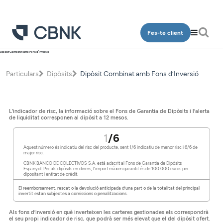
Fes-te client
Dipòsit Combinat amb Fons d’Inversió
Particulars
Particulars
Dipòsits
Dipòsit Combinat amb Fons d’Inversió
Qui som
Comptes
Oficines
Dipòsits
L’indicador de risc, la informació sobre el Fons de Garantia de Dipòsits i l’alerta
Contacte
Finançament
de liquiditat corresponen al dipòsit a 12 mesos.
Inversió
1
/6
Accés clients
Aquest número és indicatiu del risc del producte, sent 1/6 indicatiu de menor risc i 6/6 de
Plans de pensions
major risc.
CBNK BANCO DE COLECTIVOS S.A. està adscrit al Fons de Garantia de Dipòsits
Espanyol. Per als dipòsits en diners, l’import màxim garantit és de 100.000 euros per
Targetes
dipositant i entitat de crèdit.
CA
El reemborsament, rescat o la devolució anticipada d’una part o de la totalitat del principal
Assegurances
invertit estan subjectes a comissions o penalitzacions.
Serveis
Als fons d’inversió en què inverteixen les carteres gestionades els correspondrà
el seu propi indicador de risc, que podrà ser més elevat que el del dipòsit ofert.