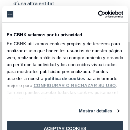
d’una altra entitat
Seleccioneu una opció
En CBNK velamos por tu privacidad
En CBNK utilizamos cookies propias y de terceros para
analizar el uso que hacen los usuarios de nuestra página
L’oferta és vigent fins a exhaurir una emissió de 25
milions d’€.
web, realizando análisis de su comportamiento y creando
un perfil con la actividad y los contenidos visualizados
Exclusiva per a nous ingressos procedents d’una altra
para mostrarles publicidad personalizada. Puedes
entitat.
acceder a nuestra
política de cookies
para informarte
(1) Exemple representatiu:
per a un import de 100.000
mejor o para
CONFIGURAR O RECHAZAR SU USO
.
€, a un TIN del 2,75% (2,75% TAE), es percep un total
También puedes aceptar todas las cookies pulsando el
d’interessos de 2.750 € en el supòsit de mantenir
botón “Aceptar cookies”.
l’import total durant 12 mesos. Això suposa 2.750 €
d’interessos en un únic pagament al venciment del
Mostrar detalles
dipòsit. La contractació del dipòsit s’ha de fer en la
mateixa data de sol·licitud de contractació del fons o
fons d’inversió. Inversió en el dipòsit: igual a la inversió
ACEPTAR COOKIES
realitzada en el fons o fons d’inversió amb un mínim de