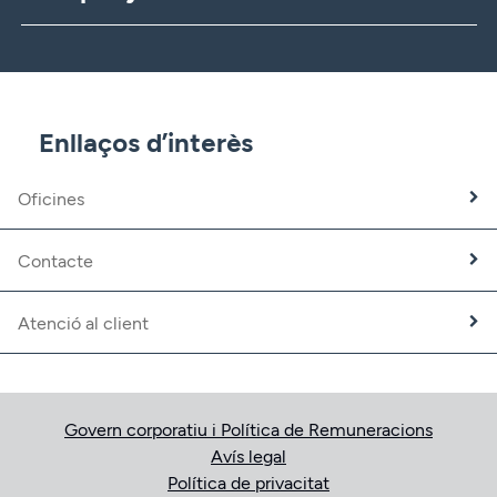
CBNK
CBNK Gestió d’Actius
CBNK Pensions
CBNK Mediació d’Assegurances
Enllaços d’interès
Banca Partner
Expatriats
Oficines
Treballa amb nosaltres
Fundació CBNK
Contacte
Atenció al client
Govern corporatiu i Política de Remuneracions
Avís legal
Política de privacitat