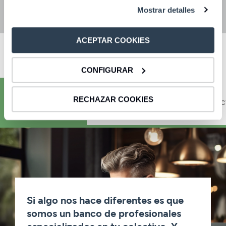
Mostrar detalles
4 razones para estar en CBNK
ACEPTAR COOKIES
Conocemos
Atención
Contac
tu sector
personalizada
CONFIGURAR
RECHAZAR COOKIES
Si algo nos hace diferentes es que
somos un banco de profesionales
especializados en tu colectivo. Y,
para entenderse, no hay nada como
hablar el mismo idioma.