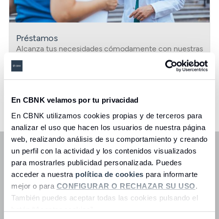
Alcanza tus necesidades cómodamente con nuestras
condiciones especiales.
Acceder
Ver más
En CBNK velamos por tu privacidad
En CBNK utilizamos cookies propias y de terceros para
analizar el uso que hacen los usuarios de nuestra página
Apoyamos tu carrera profesional con
web, realizando análisis de su comportamiento y creando
una oferta de inversión a la altura de
un perfil con la actividad y los contenidos visualizados
tus necesidades.
para mostrarles publicidad personalizada. Puedes
acceder a nuestra
política de cookies
para informarte
mejor o para
CONFIGURAR O RECHAZAR SU USO
.
Ir a inversión
También puedes aceptar todas las cookies pulsando el
botón “Aceptar cookies”.