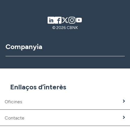
© 2026 CBNK
Companyia
CBNK
CBNK Gestió d’Actius
CBNK Pensions
CBNK Mediació d’Assegurances
Enllaços d’interès
Banca Partner
Expatriats
Oficines
Treballa amb nosaltres
Fundació CBNK
Contacte
Atenció al client