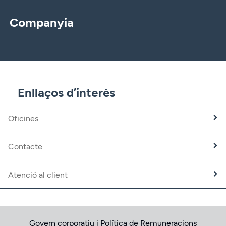
Companyia
CBNK
CBNK Gestió d’Actius
CBNK Pensions
CBNK Mediació d’Assegurances
Enllaços d’interès
Banca Partner
Expatriats
Oficines
Treballa amb nosaltres
Fundació CBNK
Contacte
Atenció al client
Govern corporatiu i Política de Remuneracions