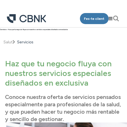
Fes-te client
Servicios - Haz que tu negocio fluya con nuestros servicios especiales diseñados en exclusiva
Particulars
Salut
Servicios
Qui som
Comptes
Oficines
Dipòsits
Haz que tu negocio fluya con
Contacte
Finançament
nuestros servicios especiales
Inversió
diseñados en exclusiva
Accés clients
Plans de pensions
Conoce nuestra oferta de servicios pensados
Targetes
CA
especialmente para profesionales de la salud,
Assegurances
y que pueden hacer tu negocio más rentable
y sencillo de gestionar.
Serveis