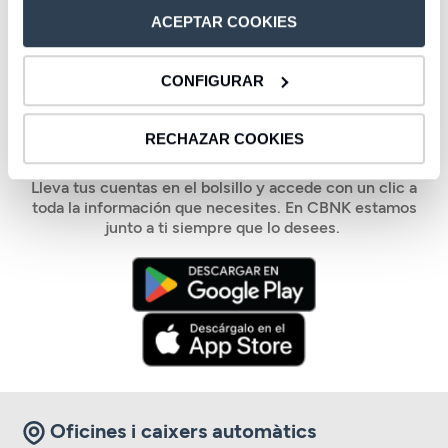
ACEPTAR COOKIES
1
2
3
CONFIGURAR
Controla tus finanzas
fácilmente con nuestra app
RECHAZAR COOKIES
Lleva tus cuentas en el bolsillo y accede con un clic a
toda la información que necesites. En CBNK estamos
junto a ti siempre que lo desees.
Oficines i caixers automàtics