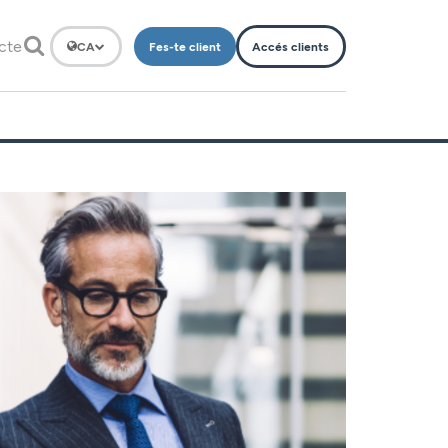
cte
Fes-te client
Accés clients
CA