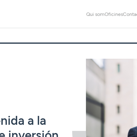
Qui som
Oficines
Conta
nida a la
e inversión