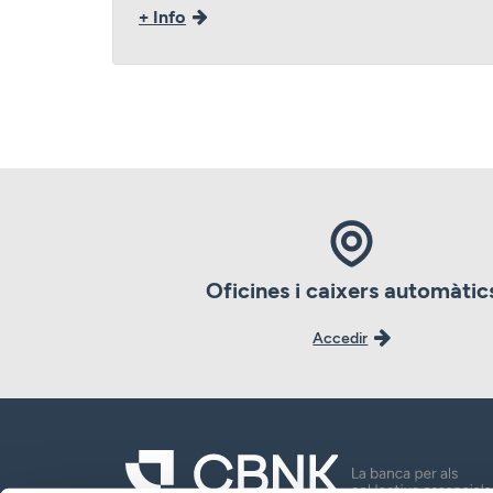
+ Info
Oficines i caixers automàtic
Accedir