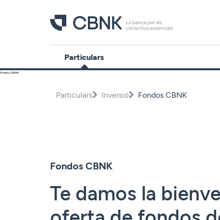
Particulars
Fondos CBNK
Comptes
Particulars
Inversió
Fondos CBNK
Dipòsits
Finançament
Inversió
Fondos CBNK
Plans de
pensions
Te damos la bienve
Targetes
oferta de fondos d
Assegurances