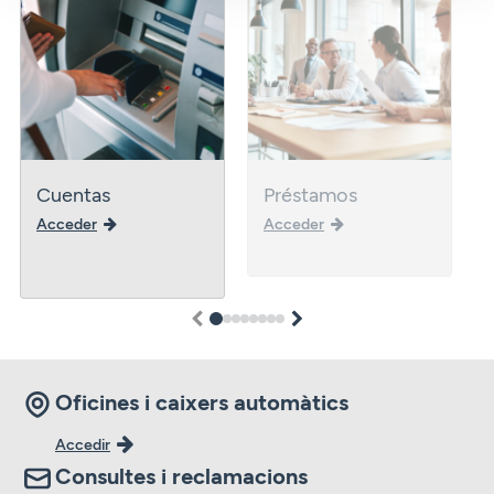
Cuentas
Préstamos
Acceder
Acceder
1
2
3
4
5
6
7
8
Oficines i caixers automàtics
Accedir
Consultes i reclamacions