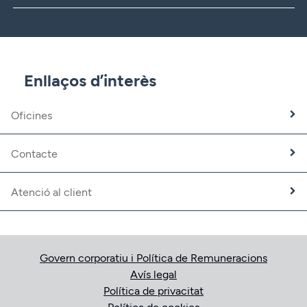
CBNK
CBNK Gestió d’Actius
CBNK Pensions
CBNK Mediació d’Assegurances
Enllaços d’interès
Banca Partner
Expatriats
Oficines
Treballa amb nosaltres
Fundació CBNK
Contacte
Atenció al client
Govern corporatiu i Política de Remuneracions
Avís legal
Política de privacitat
Política de cookies