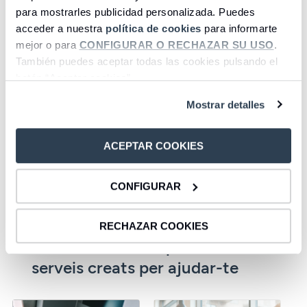
para mostrarles publicidad personalizada. Puedes
acceder a nuestra
política de cookies
para informarte
mejor o para
CONFIGURAR O RECHAZAR SU USO
.
También puedes aceptar todas las cookies pulsando el
botón “Aceptar cookies”.
Mostrar detalles
Cuentas
Depósitos
Acceder
Acceder
ACEPTAR COOKIES
CONFIGURAR
1
2
3
4
5
6
7
8
RECHAZAR COOKIES
Descobreix altres productes i
serveis creats per ajudar-te