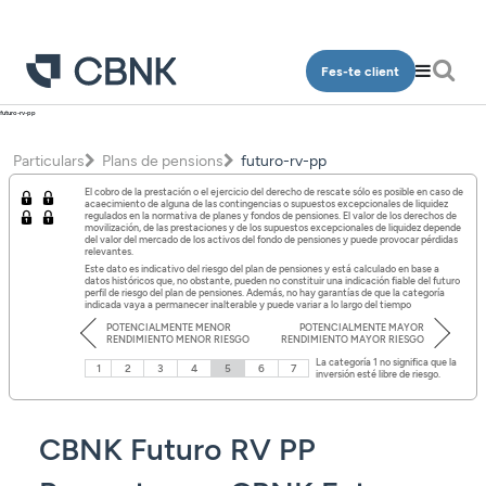
Fes-te client
futuro-rv-pp
Particulars
Particulars
Plans de pensions
futuro-rv-pp
Qui som
Comptes
El cobro de la prestación o el ejercicio del derecho de rescate sólo es posible en caso de
Oficines
Dipòsits
acaecimiento de alguna de las contingencias o supuestos excepcionales de liquidez
regulados en la normativa de planes y fondos de pensiones. El valor de los derechos de
movilización, de las prestaciones y de los supuestos excepcionales de liquidez depende
del valor del mercado de los activos del fondo de pensiones y puede provocar pérdidas
Contacte
Finançament
relevantes.
Este dato es indicativo del riesgo del plan de pensiones y está calculado en base a
datos históricos que, no obstante, pueden no constituir una indicación fiable del futuro
Inversió
perfil de riesgo del plan de pensiones. Además, no hay garantías de que la categoría
indicada vaya a permanecer inalterable y puede variar a lo largo del tiempo
Accés clients
POTENCIALMENTE MENOR
POTENCIALMENTE MAYOR
Plans de pensions
RENDIMIENTO MENOR RIESGO
RENDIMIENTO MAYOR RIESGO
La categoría 1 no significa que la
1
2
3
4
5
6
7
Targetes
inversión esté libre de riesgo.
CA
Assegurances
CBNK Futuro RV PP
Serveis