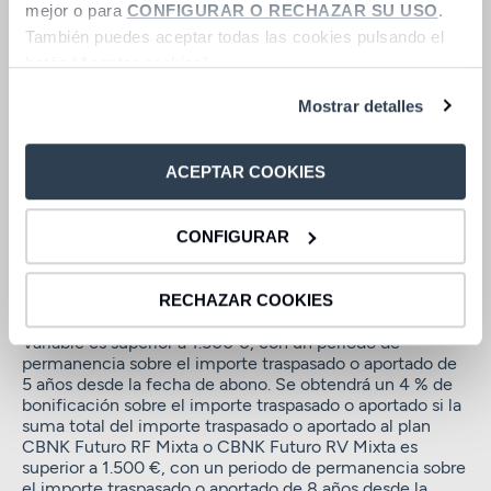
Largo Plazo, CBNK Futuro Renta Fija Mixta, CBNK Futuro
mejor o para
CONFIGURAR O RECHAZAR SU USO
.
Renta Variable Mixta, CBNK Futuro Renta Variable y
También puedes aceptar todas las cookies pulsando el
CBNK Futuro Salud. Una vez el traspaso externo o la
botón “Aceptar cookies”.
aportación sea efectiva, se recibirá la bonificación
correspondiente en la cuenta corriente asociada al Plan
Mostrar detalles
de Pensiones en los 15 primeros días del mes siguiente a
la recepción del traspaso o aportación.
Condiciones de la bonificación:
Se obtendrá un 5 % de
ACEPTAR COOKIES
bonificación sobre el importe traspasado o aportado si la
suma total del importe traspasado o aportado al plan
CBNK Futuro Renta Variable es superior a 1.500 €, con
un periodo de permanencia sobre el importe traspasado
CONFIGURAR
o aportado de 8 años desde la fecha de abono. Se
obtendrá un 4 % de bonificación sobre el importe
traspasado o aportado si la suma total del importe
RECHAZAR COOKIES
traspasado o aportado al plan CBNK Futuro Renta
Variable es superior a 1.500 €, con un periodo de
permanencia sobre el importe traspasado o aportado de
5 años desde la fecha de abono. Se obtendrá un 4 % de
bonificación sobre el importe traspasado o aportado si la
suma total del importe traspasado o aportado al plan
CBNK Futuro RF Mixta o CBNK Futuro RV Mixta es
superior a 1.500 €, con un periodo de permanencia sobre
el importe traspasado o aportado de 8 años desde la