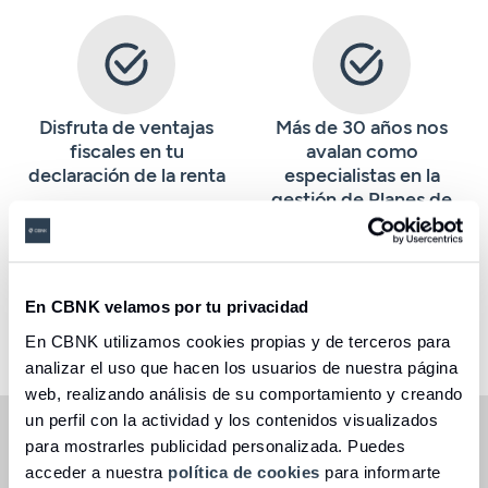
Disfruta de ventajas
Más de 30 años nos
fiscales en tu
avalan como
declaración de la renta
especialistas en la
gestión de Planes de
Pensiones
En CBNK velamos por tu privacidad
Seleccioneu una opció
En CBNK utilizamos cookies propias y de terceros para
analizar el uso que hacen los usuarios de nuestra página
web, realizando análisis de su comportamiento y creando
un perfil con la actividad y los contenidos visualizados
* Oferta válida hasta el 31 de diciembre de 2026
para mostrarles publicidad personalizada. Puedes
Los productos incluidos en la promoción son: CBNK
acceder a nuestra
política de cookies
para informarte
Futuro Renta Fija Corto Plazo, CBNK Futuro Renta Fija