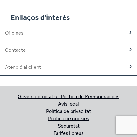
CBNK Pensions
CBNK Mediació d’Assegurances
Enllaços d’interès
Banca Partner
Expatriats
Oficines
Treballa amb nosaltres
Fundació CBNK
Contacte
Atenció al client
Govern corporatiu i Política de Remuneracions
Avís legal
Política de privacitat
Política de cookies
Seguretat
Tarifes i preus