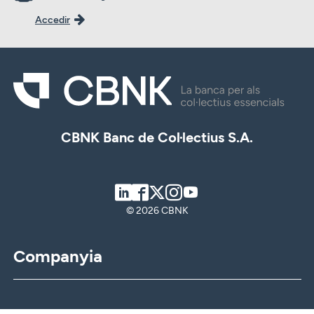
Accedir
CBNK Banc de Col·lectius S.A.
LinkedIn
Facebook
Twitter
Instagram
Youtube
© 2026 CBNK
Companyia
CBNK
CBNK Gestió d’Actius