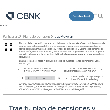
Fes-te client
trae-tu-plan
Particulars
Particulars
Plans de pensions
trae-tu-plan
Qui som
Comptes
El cobro de la prestación o el ejercicio del derecho de rescate sólo es posible en caso de
Oficines
Dipòsits
acaecimiento de alguna de las contingencias o supuestos excepcionales de liquidez
regulados en la normativa de planes y fondos de pensiones. El valor de los derechos de
movilización, de las prestaciones y de los supuestos excepcionales de liquidez depende
del valor del mercado de los activos del fondo de pensiones y puede provocar pérdidas
Contacte
Finançament
relevantes.
En una escala de 1 hasta 7, el nivel de riesgo de nuestros Planes de Pensiones varía
entre 2 y 5.
Inversió
POTENCIALMENTE MENOR
POTENCIALMENTE MAYOR
Accés clients
RENDIMIENTO MENOR RIESGO
RENDIMIENTO MAYOR RIESGO
Plans de pensions
La categoría 1 no significa que la
1
2
3
4
5
6
7
inversión esté libre de riesgo.
Targetes
Nivel de riesgo de los planes de pensiones: CBNK Futuro RV (Riesgo 5), CBNK Futuro
RF LP (Riesgo 3), CBNK Futuro RF CP (Riesgo 2), CBNK Futuro RF Mixta (Riesgo 3),
CA
CBNK Futuro RV Mixta (Riesgo 4), CBNK Futuro Salud (Riesgo 3).
Assegurances
Serveis
Trae tu plan de pensiones y