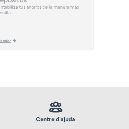
ntabiliza tus ahorros de la manera más
Una vía efic
ncilla.
patrimonio.
ceder
Acceder
Centre d’ajuda