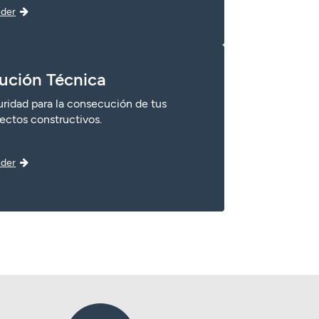
der
ución Técnica
ridad para la consecución de tus
ectos constructivos.
der