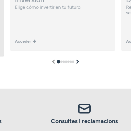
Elige cómo invertir en tu futuro.
Re
se
Acceder
Ac
1
2
3
4
5
6
7
s
Consultes i reclamacions