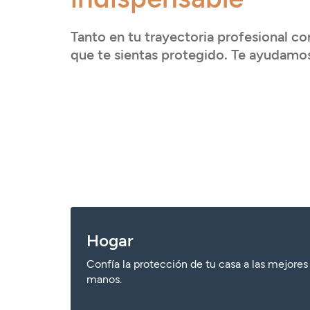
Serveis
Tanto en tu trayectoria profesional c
que te sientas protegido. Te ayudamo
Accedir
Hogar
Confía la protección de tu casa a las mejores
manos.