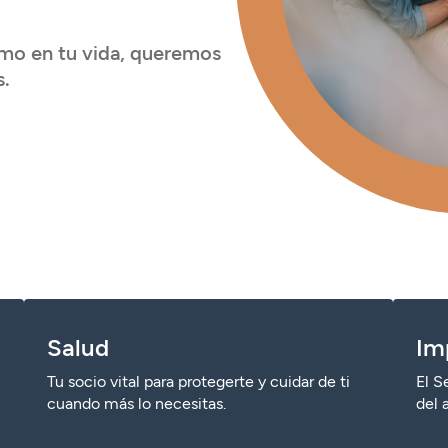
omo en tu vida, queremos
s.
Salud
Im
Tu socio vital para protegerte y cuidar de ti
El S
cuando más lo necesitas.
del 