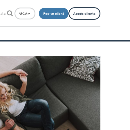
cte
Fes-te client
Accés clients
CA