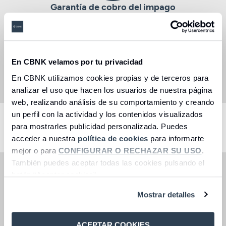
Garantía de cobro del impago
Garantía de cobro del importe de los
recibos de suministros
(agua, luz y gas)
impagados o devueltos por parte del inquilino.
Servicio de limpieza para dejar la casa lista
para el siguiente inquilino,
En CBNK velamos por tu privacidad
incluyendo
4 horas de limpieza y el cambio de
En CBNK utilizamos cookies propias y de terceros para
cerradura.
analizar el uso que hacen los usuarios de nuestra página
web, realizando análisis de su comportamiento y creando
un perfil con la actividad y los contenidos visualizados
Seleccioneu una opció
para mostrarles publicidad personalizada. Puedes
acceder a nuestra
política de cookies
para informarte
mejor o para
CONFIGURAR O RECHAZAR SU USO
.
También puedes aceptar todas las cookies pulsando el
Coberturas básicas
botón “Aceptar cookies”.
Impagos del alquiler
Mostrar detalles
Gastos de cerrajería
Impago de suministros
Asistencia en el Hogar
ACEPTAR COOKIES