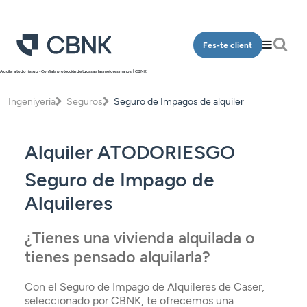
Fes-te client
Alquiler a todo riesgo - Confía la protección de tu casa a las mejores manos | CBNK
Particulars
Ingeniyeria
Seguros
Seguro de Impagos de alquiler
Qui som
Comptes
Oficines
Dipòsits
Alquiler ATODORIESGO
Contacte
Finançament
Seguro de Impago de
Inversió
Alquileres
Accés clients
Plans de pensions
¿Tienes una vivienda alquilada o
Targetes
CA
tienes pensado alquilarla?
Assegurances
Con el Seguro de Impago de Alquileres de Caser,
Serveis
seleccionado por CBNK, te ofrecemos una