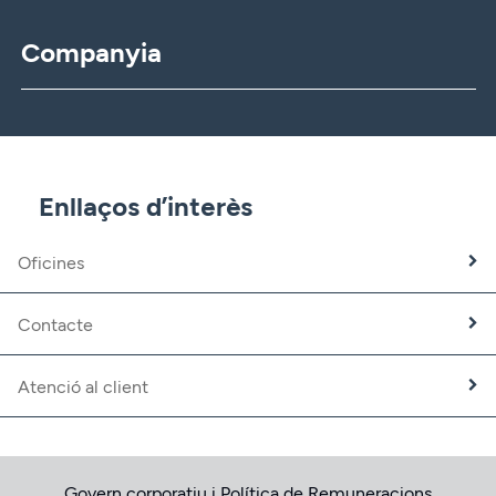
Companyia
CBNK
CBNK Gestió d’Actius
CBNK Pensions
CBNK Mediació d’Assegurances
Enllaços d’interès
Banca Partner
Expatriats
Oficines
Treballa amb nosaltres
Fundació CBNK
Contacte
Atenció al client
Govern corporatiu i Política de Remuneracions