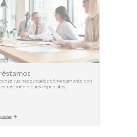
réstamos
Inversi
canza tus necesidades cómodamente con
Elige cómo i
estras condiciones especiales.
ceder
Acceder