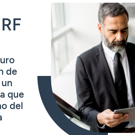
 RF
uro
n de
 un
ta que
mo del
a