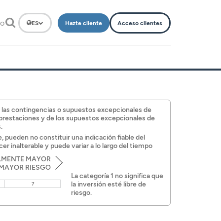
to
Hazte cliente
Acceso clientes
ES
de las contingencias o supuestos excepcionales de
s prestaciones y de los supuestos excepcionales de
.
, pueden no constituir una indicación fiable del
r inalterable y puede variar a lo largo del tiempo
LMENTE MAYOR
 MAYOR RIESGO
La categoría 1 no significa que
la inversión esté libre de
7
riesgo.