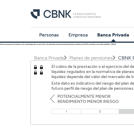
Personas
Empresa
Banca Privada
Plan de pensiones Caminos Uno está integrado en un fondo de renta fija mixta que invierte hasta un máximo del 30% en activos de renta variable. | CBNK
Programa Más
Cuentas
Inversión
Programa Más
Programa Más
Banca Privada
Planes de pensiones
CBNK F
CBNK
CBNK
CBNK Farma
Depósitos
Planes de
El cobro de la prestación o el ejercicio de
Cuentas
pensiones
Cuentas
Cuentas
liquidez regulados en la normativa de plane
liquidez depende del valor del mercado de l
Financiación
Depósitos
Depósitos
Depósitos
Este dato es indicativo del riesgo del plan 
futuro perfil de riesgo del plan de pensione
Avales
Acceder
Financiación
Financiación
Financiación
POTENCIALMENTE MENOR
Banca Partner
RENDIMIENTO MENOR RIESGO
Inversión
Inversión
Inversión
Inversión
1
2
Planes de
Planes de
Planes de
pensiones
pensiones
pensiones
Tarjetas