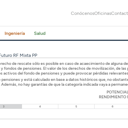
Conócenos
Oficinas
Contac
Ingeniería
Salud
uturo RF Mixta PP
l derecho de rescate sólo es posible en caso de acaecimiento de alguna 
s y fondos de pensiones. El valor de los derechos de movilización, de la
os activos del fondo de pensiones y puede provocar pérdidas relevantes
de pensiones y está calculado en base a datos históricos que, no obstante
s. Además, no hay garantías de que la categoría indicada vaya a permanece
POTENCIA
RENDIMIENTO
3
4
5
6