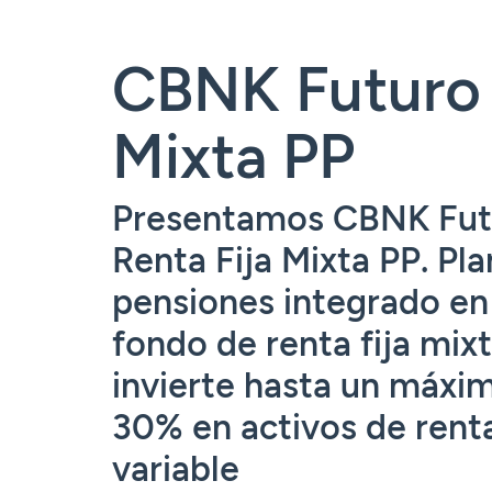
Tarjetas
Tarjetas
Tarjetas
Seguros
Seguros
Seguros
Seguros
Servicios
CBNK Futuro
Servicios
Servicios
Servicios
Acceder
Mixta PP
Expatriados
Acceder
Acceder
Acceder
Presentamos CBNK Fut
Renta Fija Mixta PP. Pla
pensiones integrado en
fondo de renta fija mix
invierte hasta un máxi
30% en activos de rent
variable