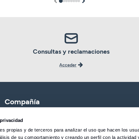
1
2
3
4
5
6
7
8
Consultas y reclamaciones
Acceder
Compañía
CBNK
Banca Partner
privacidad
s propias y de terceros para analizar el uso que hacen los usua
CBNK Gestión de Activos
Expatriados
lisis de su comportamiento y creando un perfil con la actividad 