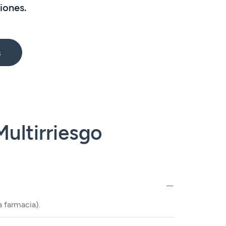
iones.
s
ultirriesgo
 farmacia).