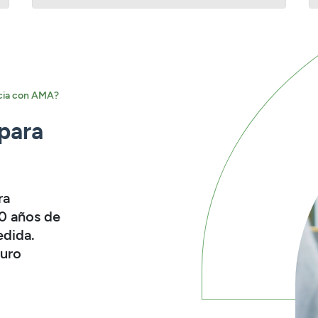
acia con AMA?
 para
ra
60 años de
edida.
guro