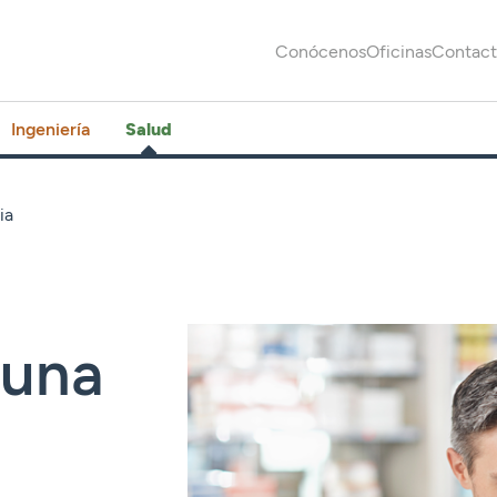
Conócenos
Oficinas
Contac
Ingeniería
Salud
ia
 una