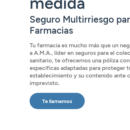
medida
Tarjetas
Tarjetas
Tarjetas
Seguros
Seguros
Seguros
Seguros
Servicios
Seguro Multirriesgo pa
Servicios
Servicios
Servicios
Farmacias
Acceder
Expatriados
Acceder
Acceder
Tu farmacia es mucho más que un neg
a A.M.A., líder en seguros para el cole
Acceder
sanitario, te ofrecemos una póliza co
específicas adaptadas para proteger t
establecimiento y su contenido ante c
imprevisto.
Te llamamos