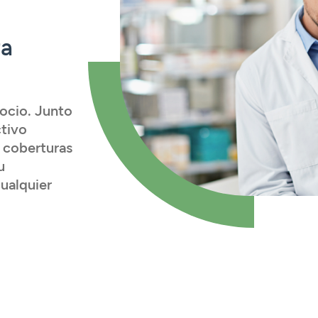
ra
ocio. Junto
ctivo
n coberturas
u
ualquier