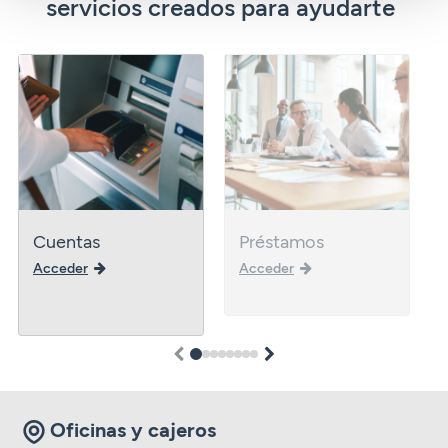
servicios creados para ayudarte
Cuentas
Préstamos
Acceder
Acceder
1
2
3
4
5
6
7
8
Oficinas y cajeros