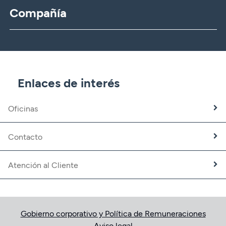
Compañía
CBNK
CBNK Gestión de Activos
CBNK Pensiones
CBNK Mediación de Seguros
Enlaces de interés
Banca Partner
Expatriados
Oficinas
Trabaja con nosotros
Fundación CBNK
Contacto
Atención al Cliente
Gobierno corporativo y Política de Remuneraciones
Aviso legal