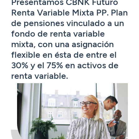
Presentamos CBNK Futuro
Seguros
Servicios
Planes de pensiones
Renta Variable Mixta PP. Plan
Tarjetas
ES
Servicios
Tarjetas
de pensiones vinculado a un
Seguros
fondo de renta variable
Seguros
Servicios
mixta, con una asignación
Servicios
Expatriados
flexible en ésta de entre el
30% y el 75% en activos de
renta variable.