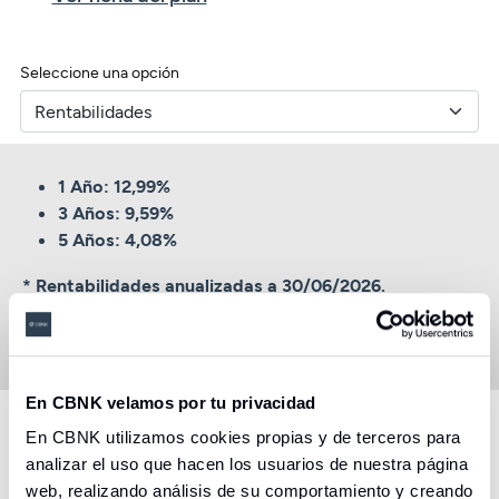
Seleccione una opción
1 Año: 12,99%
3 Años: 9,59%
5 Años: 4,08%
* Rentabilidades anualizadas a 30/06/2026.
* Rentabilidades pasadas no garantizan
rentabilidades futuras.
En CBNK velamos por tu privacidad
En CBNK utilizamos cookies propias y de terceros para
Descubre otros productos y
analizar el uso que hacen los usuarios de nuestra página
servicios creados para ayudarte
web, realizando análisis de su comportamiento y creando