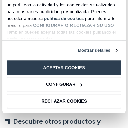
un perfil con la actividad y los contenidos visualizados
para mostrarles publicidad personalizada. Puedes
acceder a nuestra
política de cookies
para informarte
mejor o para
CONFIGURAR O RECHAZAR SU USO
.
También puedes aceptar todas las cookies pulsando el
botón “Aceptar cookies”.
Mostrar detalles
Cuentas
Depósitos
ACEPTAR COOKIES
Acceder
Acceder
CONFIGURAR
1
2
3
4
5
6
7
8
RECHAZAR COOKIES
Descubre otros productos y