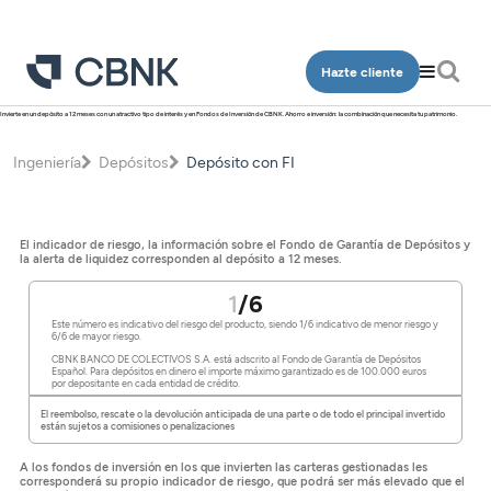
Hazte cliente
Invierte en un depósito a 12 meses con un atractivo tipo de interés y en Fondos de Inversión de CBNK. Ahorro e inversión: la combinación que necesita tu patrimonio.
Personas
Empresa
Ingeniería
Depósitos
Depósito con FI
Programa Más CBNK
Banca Privada
Cuentas
Cuentas
Ingeniería
Inversión
Depósitos
El indicador de riesgo, la información sobre el Fondo de Garantía de Depósitos y
Depósitos
la alerta de liquidez corresponden al depósito a 12 meses.
Salud
Programa Más CBNK
Planes de pensiones
Financiación
Financiación
1
/6
Conócenos
Programa Más CBNK Farma
Cuentas
Avales
Este número es indicativo del riesgo del producto, siendo 1/6 indicativo de menor riesgo y
Inversión
6/6 de mayor riesgo.
Oficinas
Cuentas
Depósitos
CBNK BANCO DE COLECTIVOS S.A. está adscrito al Fondo de Garantía de Depósitos
Banca Partner
Español. Para depósitos en dinero el importe máximo garantizado es de 100.000 euros
Planes de pensiones
por depositante en cada entidad de crédito.
Contacto
Depósitos
Financiación
Inversión
El reembolso, rescate o la devolución anticipada de una parte o de todo el principal invertido
Tarjetas
están sujetos a comisiones o penalizaciones
Financiación
Inversión
Tarjetas
Acceso clientes
Seguros
A los fondos de inversión en los que invierten las carteras gestionadas les
Inversión
Planes de pensiones
corresponderá su propio indicador de riesgo, que podrá ser más elevado que el