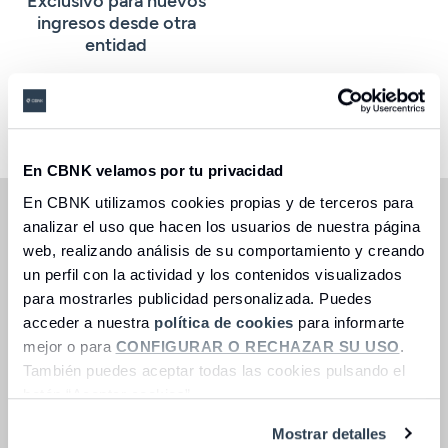
ingresos desde otra
entidad
Seleccione una opción
En CBNK velamos por tu privacidad
En CBNK utilizamos cookies propias y de terceros para
Oferta vigente hasta agotar emisión de 25 millones de
analizar el uso que hacen los usuarios de nuestra página
€. Exclusivo para nuevos ingresos desde otra entidad.
web, realizando análisis de su comportamiento y creando
(1) Ejemplo representativo:
para un importe de
un perfil con la actividad y los contenidos visualizados
100.000€, a un TIN de 2,75% (
2,75% TAE
), se percibe un
para mostrarles publicidad personalizada. Puedes
total de intereses de 2.750€ en el supuesto de mantener
acceder a nuestra
política de cookies
para informarte
el importe total durante 12 meses. Lo que supone 2.750€
de intereses en un único pago a vencimiento del
mejor o para
CONFIGURAR O RECHAZAR SU USO
.
depósito. ​La contratación del depósito se debe realizar
También puedes aceptar todas las cookies pulsando el
en la misma fecha de solicitud de contratación del fondo
botón “Aceptar cookies”.
o fondos de inversión.
Mostrar detalles
Inversión en el depósito:
igual a la inversión realizada en