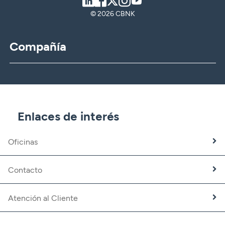
LinkedIn
Facebook
Twitter
Instagram
Youtube
© 2026 CBNK
Compañía
CBNK
CBNK Gestión de Activos
CBNK Pensiones
CBNK Mediación de Seguros
Enlaces de interés
Banca Partner
Expatriados
Oficinas
Trabaja con nosotros
Fundación CBNK
Contacto
Atención al Cliente