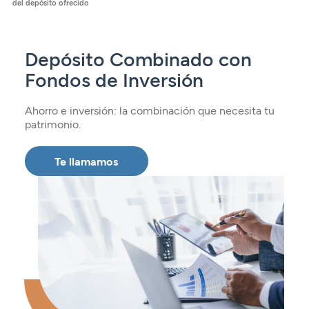
del depósito ofrecido
Seguros
Servicios
Planes de pensiones
Tarjetas
ES
Servicios
Tarjetas
Seguros
Depósito Combinado con
Seguros
Fondos de Inversión
Servicios
Servicios
Expatriados
Ahorro e inversión: la combinación que necesita tu
patrimonio.
Te llamamos