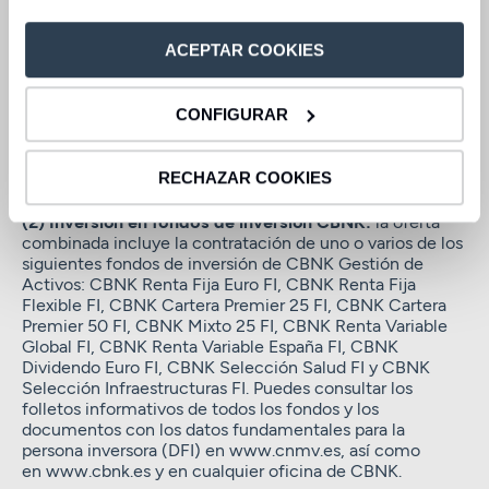
el fondo o fondos de inversión con un mínimo de
10.000€. Liquidación de intereses a vencimiento. El
ACEPTAR COOKIES
depósito permite cancelaciones parciales o totales: si el
cliente solicita la cancelación del fondo o fondos de
inversión, se aplicará una penalización del 100% del tipo
CONFIGURAR
de interés. Si el cliente cancela de forma anticipada el
depósito, se aplicará una penalización del 75% del tipo
de interés por el plazo transcurrido desde la fecha de
RECHAZAR COOKIES
contratación hasta la fecha de cancelación.
(2) Inversión en fondos de inversión CBNK:
la oferta
combinada incluye la contratación de uno o varios de los
siguientes fondos de inversión de CBNK Gestión de
Activos: CBNK Renta Fija Euro FI, CBNK Renta Fija
Flexible FI, CBNK Cartera Premier 25 FI, CBNK Cartera
Premier 50 FI, CBNK Mixto 25 FI, CBNK Renta Variable
Global FI, CBNK Renta Variable España FI, CBNK
Dividendo Euro FI, CBNK Selección Salud FI y CBNK
Selección Infraestructuras FI. Puedes consultar los
folletos informativos de todos los fondos y los
documentos con los datos fundamentales para la
persona inversora (DFI) en www.cnmv.es, así como
en www.cbnk.es y en cualquier oficina de CBNK.