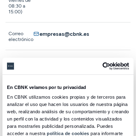
08:30 a
15:00)
Correo
empresas@cbnk.es
electrónico
Teléfono 24 h para robo / pérdida
(+34) 913 109
de tarjetas
551
En CBNK velamos por tu privacidad
En CBNK utilizamos cookies propias y de terceros para
Nuestras oficinas
analizar el uso que hacen los usuarios de nuestra página
web, realizando análisis de su comportamiento y creando
Encuentra tu oficina o cajero más cercano y
un perfil con la actividad y los contenidos visualizados
consulta su ubicación en el mapa.
para mostrarles publicidad personalizada. Puedes
Acceder
acceder a nuestra
política de cookies
para informarte