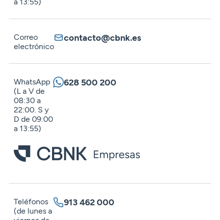
a 13:55)
Seguros
Servicios
Planes de pensiones
Tarjetas
ES
Servicios
Tarjetas
Seguros
Correo
contacto@cbnk.es
electrónico
Seguros
Servicios
Servicios
Expatriados
WhatsApp
628 500 200
(L a V de
08:30 a
22:00. S y
D de 09:00
a 13:55)
Teléfonos
913 462 000
(de lunes a
viernes de