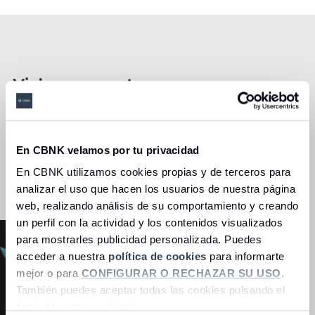
Viaja con nosotros
Si algo nos hace diferentes es que somos un banco
de profesionales especializados en tu colectivo.
Por eso, sabemos que te mereces disfrutar de tus
En CBNK velamos por tu privacidad
vacaciones al máximo.
En CBNK utilizamos cookies propias y de terceros para
analizar el uso que hacen los usuarios de nuestra página
Te llamamos
web, realizando análisis de su comportamiento y creando
un perfil con la actividad y los contenidos visualizados
para mostrarles publicidad personalizada. Puedes
acceder a nuestra
política de cookies
para informarte
mejor o para
CONFIGURAR O RECHAZAR SU USO
.
También puedes aceptar todas las cookies pulsando el
botón “Aceptar cookies”.