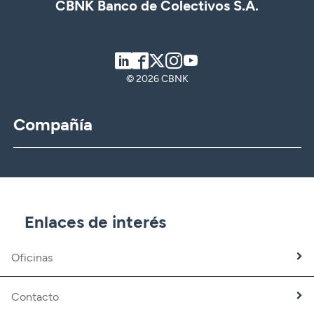
CBNK Banco de Colectivos S.A.
LinkedIn
Facebook
Twitter
Instagram
Youtube
© 2026 CBNK
Compañía
CBNK
CBNK Gestión de Activos
CBNK Pensiones
CBNK Mediación de Seguros
Enlaces de interés
Banca Partner
Expatriados
Oficinas
Trabaja con nosotros
Fundación CBNK
Contacto