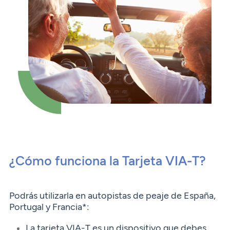
Seguros
Servicios
Planes de pensiones
Tarjetas
ES
Servicios
Tarjetas
Seguros
Seguros
Servicios
Servicios
Expatriados
¿Cómo funciona la Tarjeta VIA-T?
Podrás utilizarla en autopistas de peaje de España,
Portugal y Francia*:
La tarjeta VIA-T es un dispositivo que debes