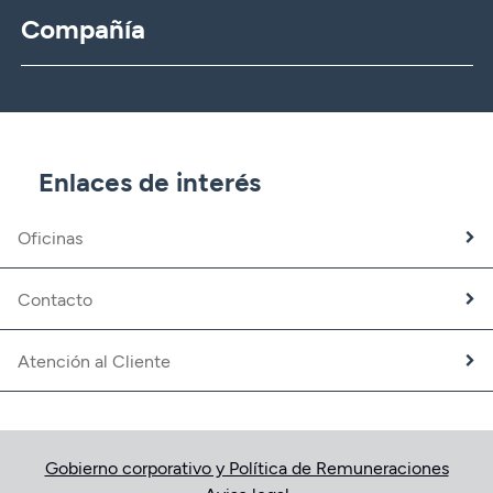
Compañía
CBNK
CBNK Gestión de Activos
CBNK Pensiones
CBNK Mediación de Seguros
Enlaces de interés
Banca Partner
Expatriados
Oficinas
Trabaja con nosotros
Fundación CBNK
Contacto
Atención al Cliente
Gobierno corporativo y Política de Remuneraciones