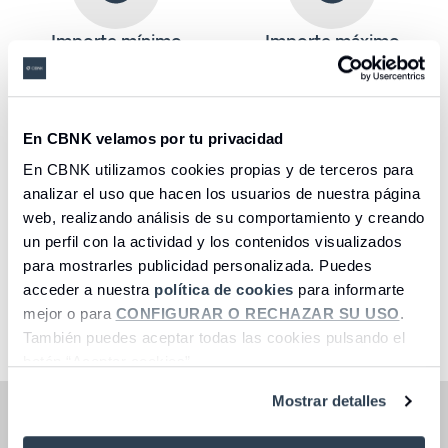
Importe mínimo
Importe máximo
10.000 €
500.000€
En CBNK velamos por tu privacidad
En CBNK utilizamos cookies propias y de terceros para
analizar el uso que hacen los usuarios de nuestra página
web, realizando análisis de su comportamiento y creando
Permite cancelaciones
Exclusivo para nuevos
un perfil con la actividad y los contenidos visualizados
totales y parciales
ingresos desde otra
(3)
para mostrarles publicidad personalizada. Puedes
entidad
acceder a nuestra
política de cookies
para informarte
mejor o para
CONFIGURAR O RECHAZAR SU USO
.
Seleccione una opción
También puedes aceptar todas las cookies pulsando el
botón “Aceptar cookies”.
Mostrar detalles
Oferta válida hasta agotar emisión de 25 millones de
euros.