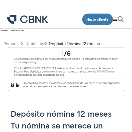
Hazte cliente
Depósito a 12 meses 3,00% TAE
Personas
Empresa
Personas
Depósitos
Depósito Nómina 12 meses
Programa Más CBNK
Banca Privada
1
/6
Cuentas
Cuentas
Este número es indicativo del riesgo del producto, siendo 1/6 indicativo de menor riesgo y
Ingeniería
Inversión
6/6 de mayor riesgo.
Depósitos
Depósitos
CBNK BANCO DE COLECTIVOS S.A. está adscrito al Fondo de Garantía de Depósitos
Salud
Programa Más CBNK
Español. Para depósitos en dinero el importe máximo garantizado es de 100.000 euros
Planes de pensiones
por depositante en cada entidad de crédito.
Financiación
Financiación
Conócenos
Programa Más CBNK Farma
Cuentas
El reembolso, rescate o la devolución anticipada de una parte o de todo el principal
invertido están sujetos a comisiones o penalizaciones
Avales
Inversión
Oficinas
Cuentas
Depósitos
Banca Partner
Planes de pensiones
Contacto
Depósitos
Financiación
Inversión
Depósito nómina 12 meses
Tarjetas
Financiación
Inversión
Tarjetas
Acceso clientes
Tu nómina se merece un
Seguros
Inversión
Planes de pensiones