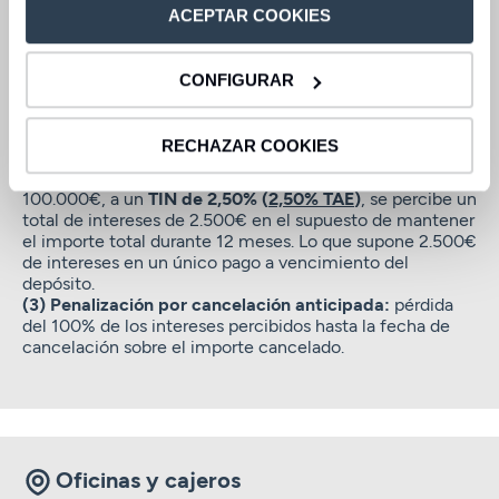
ACEPTAR COOKIES
(1)
Para nóminas o pensiones domiciliadas a partir del
01/01/2025 por importe igual o superior a 2.000€ netos
al mes. Se exigirá el abono de la nómina o pensión de
CONFIGURAR
alguno de los titulares del depósito en al menos 9 meses
de los que transcurran durante el plazo del depósito y
que uno de estos meses sea el último antes del
RECHAZAR COOKIES
vencimiento.
(2) Ejemplo representativo:
para un importe de
100.000€, a un
TIN de 2,50% (
2,50% TAE
)
, se percibe un
total de intereses de 2.500€ en el supuesto de mantener
el importe total durante 12 meses. Lo que supone 2.500€
de intereses en un único pago a vencimiento del
depósito.
(3) Penalización por cancelación anticipada:
pérdida
del 100% de los intereses percibidos hasta la fecha de
cancelación sobre el importe cancelado.
Oficinas y cajeros