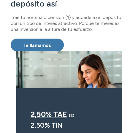
depósito así
Seguros
Servicios
Planes de pensiones
Tarjetas
ES
Servicios
Trae tu nómina o pensión (1) y accede a un depósito
Tarjetas
Seguros
con un tipo de interés atractivo. Porque te mereces
una inversión a la altura de tu esfuerzo.
Seguros
Servicios
Servicios
Expatriados
Te llamamos
2,50% TAE
(2)
2,50% TIN