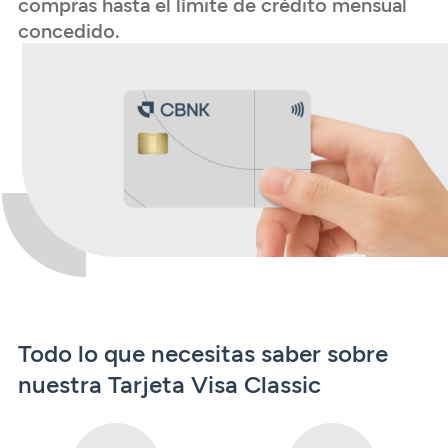
compras hasta el límite de crédito mensual
Seguros
Servicios
Planes de pensiones
concedido.
Tarjetas
ES
Servicios
Tarjetas
Seguros
Seguros
Servicios
Servicios
Expatriados
Todo lo que necesitas saber sobre
nuestra Tarjeta Visa Classic