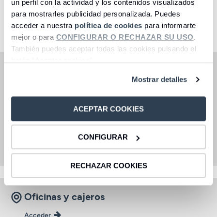
un perfil con la actividad y los contenidos visualizados
para mostrarles publicidad personalizada. Puedes
Seleccione una opción
acceder a nuestra
política de cookies
para informarte
mejor o para
CONFIGURAR O RECHAZAR SU USO
.
También puedes aceptar todas las cookies pulsando el
botón “Aceptar cookies”.
Seguro de Accidentes de Viaje en Transporte
Mostrar detalles
Público Colectivo (hasta 150.000€).
Fallecimiento e invalidez permanente absoluta por
accidentes las 24 horas.
ACEPTAR COOKIES
Gastos de secuestro.
Consulta las coberturas completas aquí
.
CONFIGURAR
RECHAZAR COOKIES
Oficinas y cajeros
Acceder