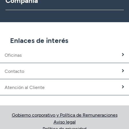
Compañía
CBNK
CBNK Gestión de Activos
CBNK Pensiones
CBNK Mediación de Seguros
Enlaces de interés
Banca Partner
Expatriados
Oficinas
Trabaja con nosotros
Fundación CBNK
Contacto
Atención al Cliente
Gobierno corporativo y Política de Remuneraciones
Aviso legal
Política de privacidad