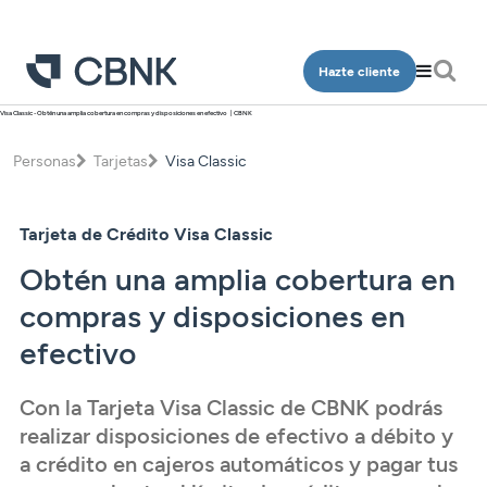
Hazte cliente
Visa Classic - Obtén una amplia cobertura en compras y disposiciones en efectivo | CBNK
Personas
Empresa
Personas
Tarjetas
Visa Classic
Programa Más CBNK
Banca Privada
Cuentas
Cuentas
Ingeniería
Inversión
Tarjeta de Crédito Visa Classic
Depósitos
Depósitos
Salud
Programa Más CBNK
Obtén una amplia cobertura en
Planes de pensiones
Financiación
Financiación
Conócenos
Programa Más CBNK Farma
compras y disposiciones en
Cuentas
Avales
Inversión
Oficinas
efectivo
Cuentas
Depósitos
Banca Partner
Planes de pensiones
Contacto
Depósitos
Financiación
Con la Tarjeta Visa Classic de CBNK podrás
Inversión
Tarjetas
Financiación
realizar disposiciones de efectivo a débito y
Inversión
Tarjetas
Acceso clientes
Seguros
a crédito en cajeros automáticos y pagar tus
Inversión
Planes de pensiones