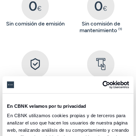
Sin comisión de emisión
Sin comisión de
mantenimiento
(1)
Seguro gratuito de
4 disposiciones de
fallecimiento y de
efectivo a débito al mes
accidente en viajes en
gratuitas en cualquier
transporte colectivo
cajero de España. A
En CBNK velamos por tu privacidad
partir del 5º reintegro se
aplica la comisión que
En CBNK utilizamos cookies propias y de terceros para
cobre la entidad
analizar el uso que hacen los usuarios de nuestra página
propietaria del cajero
web, realizando análisis de su comportamiento y creando