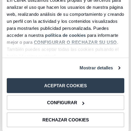
En CBNK utilizamos cookies propias y de terceros para
ADEUDOS
analizar el uso que hacen los usuarios de nuestra página
web, realizando análisis de su comportamiento y creando
un perfil con la actividad y los contenidos visualizados
Descargar
para mostrarles publicidad personalizada. Puedes
acceder a nuestra
política de cookies
para informarte
mejor o para
CONFIGURAR O RECHAZAR SU USO
.
ISO 20022 EMISIÓN ADEUDOS
También puedes aceptar todas las cookies pulsando el
B2B
botón “Aceptar cookies”.
Mostrar detalles
Descargar
ACEPTAR COOKIES
ISO 20022 EMISIÓN
TRANSFERENCIAS Y CHEQUES
CONFIGURAR
Descargar
RECHAZAR COOKIES