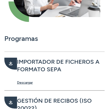
Seguros
Servicios
Planes de pensiones
Tarjetas
ES
Servicios
Tarjetas
Seguros
Seguros
Servicios
Servicios
Programas
Expatriados
IMPORTADOR DE FICHEROS A
FORMATO SEPA
Descargar
GESTIÓN DE RECIBOS (ISO
20022)