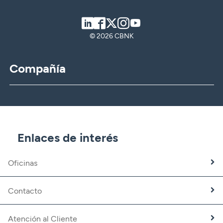
LinkedIn
Facebook
Twitter
Instagram
Youtube
© 2026 CBNK
Compañía
CBNK
CBNK Gestión de Activos
CBNK Pensiones
CBNK Mediación de Seguros
Enlaces de interés
Banca Partner
Expatriados
Oficinas
Trabaja con nosotros
Fundación CBNK
Contacto
Atención al Cliente