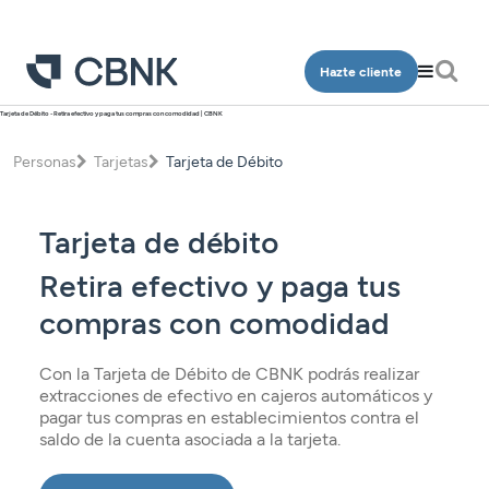
Hazte cliente
Tarjeta de Débito - Retira efectivo y paga tus compras con comodidad | CBNK
Personas
Empresa
Personas
Tarjetas
Tarjeta de Débito
Programa Más CBNK
Banca Privada
Cuentas
Cuentas
Ingeniería
Tarjeta de débito
Inversión
Depósitos
Depósitos
Salud
Programa Más CBNK
Planes de pensiones
Retira efectivo y paga tus
Financiación
Financiación
Conócenos
Programa Más CBNK Farma
Cuentas
compras con comodidad
Avales
Inversión
Oficinas
Cuentas
Depósitos
Banca Partner
Con la Tarjeta de Débito de CBNK podrás realizar
Planes de pensiones
Contacto
Depósitos
extracciones de efectivo en cajeros automáticos y
Financiación
Inversión
pagar tus compras en establecimientos contra el
Tarjetas
Financiación
saldo de la cuenta asociada a la tarjeta.
Inversión
Tarjetas
Acceso clientes
Seguros
Inversión
Planes de pensiones