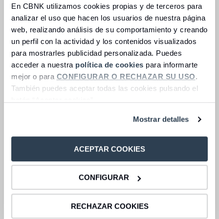
(1) 0€ de comisión de mantenimiento de la tarjeta de débito si el
En CBNK utilizamos cookies propias y de terceros para
cliente cumple uno de estos requisitos:
analizar el uso que hacen los usuarios de nuestra página
web, realizando análisis de su comportamiento y creando
Ser accionista de CBNK Banco de Colectivos S.A. y tener un
un perfil con la actividad y los contenidos visualizados
número de acciones igual o superior a 500.
para mostrarles publicidad personalizada. Puedes
Que la suma de sus posiciones en CBNK Banco de Colectivos
acceder a nuestra
política de cookies
para informarte
S.A. como titular en cuentas corrientes, depósitos a la vista,
mejor o para
CONFIGURAR O RECHAZAR SU USO
.
depósitos a plazo, fondos de inversión, valores, planes de
También puedes aceptar todas las cookies pulsando el
pensiones, préstamos (importe pendiente de pago) y créditos
botón “Aceptar cookies”.
(importe dispuesto) sea igual o superior a 100.000€.
Ser menor de 26 años. Este requisito solo aplicará en cuentas
Mostrar detalles
donde todos los titulares cumplan este requisito, si solo lo
cumple un titular no se entenderá cumplido.
ACEPTAR COOKIES
También podrá acceder a estas exenciones el cliente que cumpla al
menos dos de los siguientes requisitos:
CONFIGURAR
Ser graduado universitario de la rama de Ciencias de la Salud o
Ingeniería.
RECHAZAR COOKIES
Ser una comunidad de bienes en farmacia.