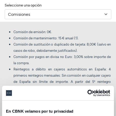
Seleccione una opción
Comisión de emisión: 0€.
Comisión de mantenimiento: 15 € anual (1).
Comisión de sustitución o duplicado de tarjeta: 8,00€ (salvo en
casos de robo, debidamente justificados).
Comisión por pagos en divisa no Euro: 3,00% sobre importe de
la compra.
Reintegros a débito en cajeros automáticos en España: 4
primeros reintegros mensuales: Sin comisión en cualquier cajero
de España sin límite de importe. A partir del 5º reintegro
mensual: Comisión que cobre la entidad propietaria del cajero.
Reintegros a débito en cajeros automáticos fuera de España:
4,00% (4,00€ mínimo) más la comisión que cobre la entidad
propietaria del cajero.
En CBNK velamos por tu privacidad