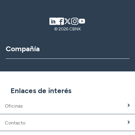
LinkedIn
Facebook
Twitter
Instagram
Youtube
© 2026 CBNK
Compañía
CBNK
CBNK Gestión de Activos
CBNK Pensiones
CBNK Mediación de Seguros
Enlaces de interés
Banca Partner
Expatriados
Oficinas
Trabaja con nosotros
Fundación CBNK
Contacto