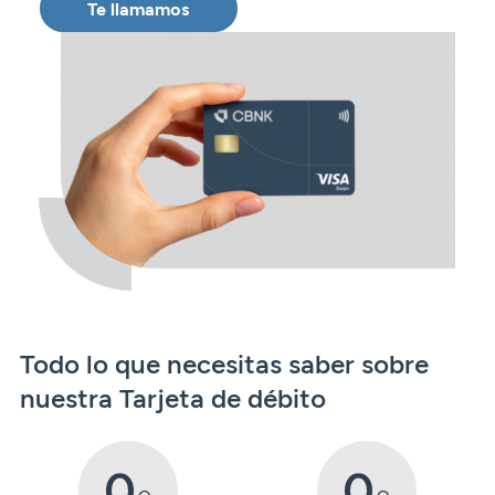
Seguros
Te llamamos
Servicios
Planes de pensiones
Tarjetas
ES
Servicios
Tarjetas
Seguros
Seguros
Servicios
Servicios
Expatriados
Todo lo que necesitas saber sobre
nuestra Tarjeta de débito