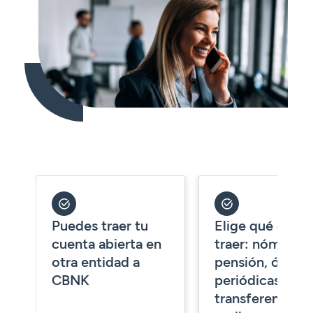
Seguros
Servicios
Planes de pensiones
Tarjetas
ES
Servicios
Tarjetas
Seguros
Seguros
Servicios
Servicios
Expatriados
Puedes traer tu
Elige qué quier
cuenta abierta en
traer: nómina,
otra entidad a
pensión, órden
CBNK
periódicas de
transferencias 