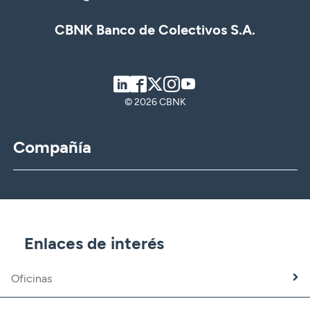
CBNK Banco de Colectivos S.A.
LinkedIn
Facebook
Twitter
Instagram
Youtube
© 2026 CBNK
Compañía
CBNK
CBNK Gestión de Activos
CBNK Pensiones
CBNK Mediación de Seguros
Enlaces de interés
Banca Partner
Expatriados
Oficinas
Trabaja con nosotros
Fundación CBNK