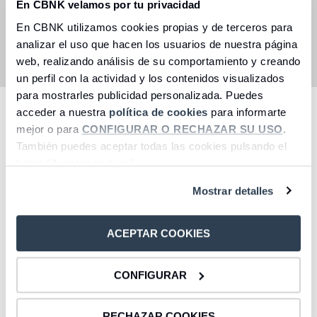
En CBNK velamos por tu privacidad
en tu nueva cuenta para hacer frente a los nuevos
pagos.
En CBNK utilizamos cookies propias y de terceros para
Servicio gratuito, sin coste ni comisiones.
analizar el uso que hacen los usuarios de nuestra página
web, realizando análisis de su comportamiento y creando
un perfil con la actividad y los contenidos visualizados
para mostrarles publicidad personalizada. Puedes
acceder a nuestra
política de cookies
para informarte
Para solicitar el traspaso, descarga el
mejor o para
CONFIGURAR O RECHAZAR SU USO
.
También puedes aceptar todas las cookies pulsando el
siguiente formulario y envíanoslo a
botón “Aceptar cookies”.
correo@cbnk.es
Mostrar detalles
Si tienes alguna duda llámanos al
900 107 411
.
ACEPTAR COOKIES
CONFIGURAR
RECHAZAR COOKIES