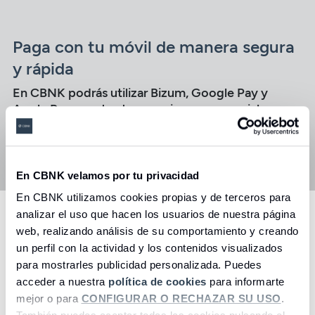
Paga con tu móvil de manera segura
y rápida
En CBNK podrás utilizar Bizum, Google Pay y
Apple Pay para tus transacciones comerciales
diarias.
Acceder
En CBNK velamos por tu privacidad
En CBNK utilizamos cookies propias y de terceros para
analizar el uso que hacen los usuarios de nuestra página
Controla tus finanzas
web, realizando análisis de su comportamiento y creando
fácilmente con nuestra app
un perfil con la actividad y los contenidos visualizados
para mostrarles publicidad personalizada. Puedes
Lleva tus cuentas en el bolsillo y accede con un clic a
acceder a nuestra
política de cookies
para informarte
toda la información que necesites. En CBNK estamos
mejor o para
CONFIGURAR O RECHAZAR SU USO
.
junto a ti siempre que lo desees.