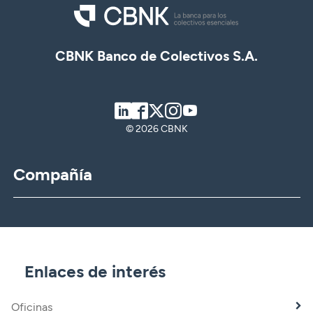
CBNK Banco de Colectivos S.A.
LinkedIn
Facebook
Twitter
Instagram
Youtube
© 2026 CBNK
Compañía
CBNK
CBNK Gestión de Activos
CBNK Pensiones
CBNK Mediación de Seguros
Enlaces de interés
Banca Partner
Expatriados
Oficinas
Trabaja con nosotros