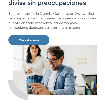
divisa sin preocupaciones
Seguros
Servicios
Planes de pensiones
Tarjetas
ES
Servicios
Te presentamos la Cuenta Corriente en Divisa. Ideal
Tarjetas
Seguros
para expatriados que quieran disponer de su saldo en
cuenta en todo momento, así como para
Seguros
Servicios
particulares dedicados al comercio exterior.
Servicios
Expatriados
Me interesa