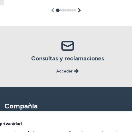
1
2
3
4
5
6
7
8
Consultas y reclamaciones
Acceder
Compañía
CBNK
Banca Partner
privacidad