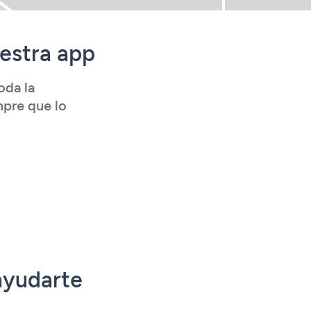
uestra app
oda la
mpre que lo
ayudarte