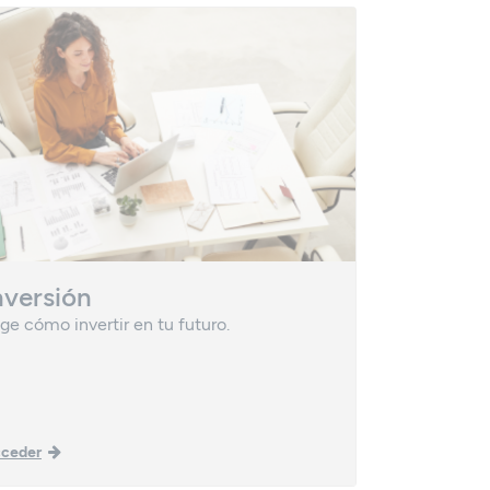
nversión
Planes 
ige cómo invertir en tu futuro.
Una vía efic
patrimonio.
ceder
Acceder