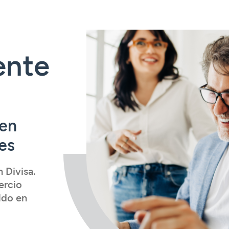
ente
 en
es
 Divisa.
ercio
ldo en