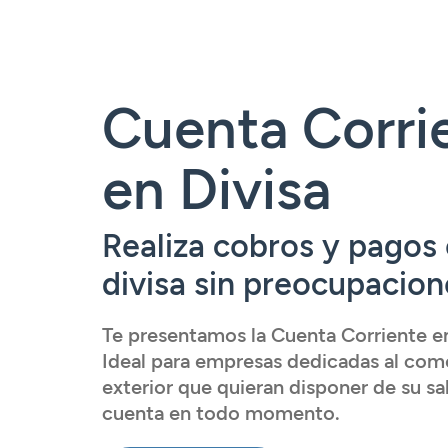
Tarjetas
Tarjetas
Tarjetas
Seguros
Seguros
Seguros
Seguros
Servicios
Servicios
Servicios
Servicios
Cuenta Corri
Acceder
Expatriados
Acceder
Acceder
en Divisa
Acceder
Realiza cobros y pagos
divisa sin preocupacion
Te presentamos la Cuenta Corriente en
Ideal para empresas dedicadas al com
exterior que quieran disponer de su sa
cuenta en todo momento.