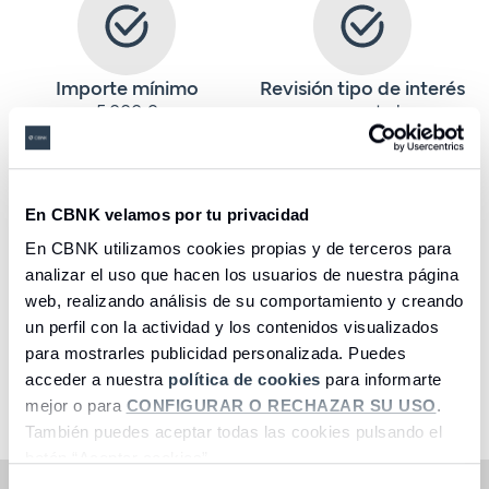
Importe mínimo
Revisión tipo de interés
5.000 €
semestral
En CBNK velamos por tu privacidad
En CBNK utilizamos cookies propias y de terceros para
analizar el uso que hacen los usuarios de nuestra página
Permite cancelaciones
Exclusivo para nuevos
web, realizando análisis de su comportamiento y creando
Sin penalización por
ingresos desde otra
un perfil con la actividad y los contenidos visualizados
cancelación anticipada
entidad
para mostrarles publicidad personalizada. Puedes
acceder a nuestra
política de cookies
para informarte
Seleccione una opción
mejor o para
CONFIGURAR O RECHAZAR SU USO
.
También puedes aceptar todas las cookies pulsando el
botón “Aceptar cookies”.