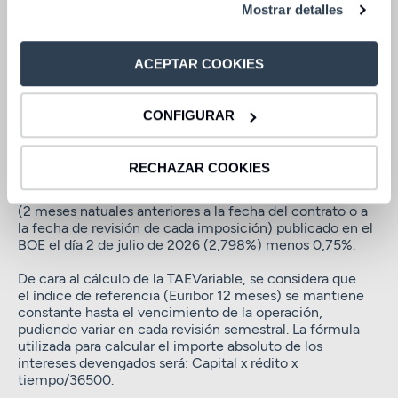
Oferta válida para contrataciones realizadas entre el 1
Mostrar detalles
y el 31 de agosto de 2026.
(1) Ejemplo representativo:
para un importe de
ACEPTAR COOKIES
100.000€, a un TIN de 2,048% (
2,064% TAEVariable
),
se percibe un total de intereses de 2.048,00€ en el
supuesto de mantener el importe total durante 12
CONFIGURAR
meses. Lo que supone 512€ de intereses en cada pago
trimestral. El cálculo de la TAEVariable variará con las
revisiones en el tipo de interés.
RECHAZAR COOKIES
*
Se toma el Euribor 12 meses del mes de junio de 2026
(2 meses natuales anteriores a la fecha del contrato o a
la fecha de revisión de cada imposición) publicado en el
BOE el día 2 de julio de 2026 (2,798%) menos 0,75%.
De cara al cálculo de la TAEVariable, se considera que
el índice de referencia (Euribor 12 meses) se mantiene
constante hasta el vencimiento de la operación,
pudiendo variar en cada revisión semestral. La fórmula
utilizada para calcular el importe absoluto de los
intereses devengados será: Capital x rédito x
tiempo/36500.