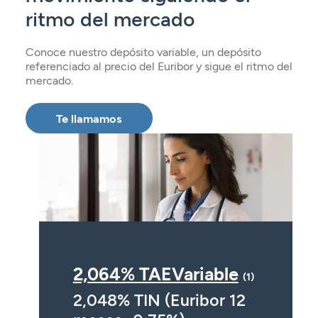
Seguros
Servicios
ritmo del mercado
Planes de pensiones
Tarjetas
ES
Servicios
Tarjetas
Seguros
Conoce nuestro depósito variable, un depósito
referenciado al precio del Euribor y sigue el ritmo del
Seguros
Servicios
mercado.
Servicios
Expatriados
Te llamamos
2,064% TAEVariable
(1)
2,048% TIN (Euribor 12