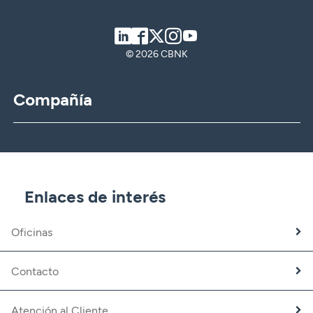
LinkedIn
Facebook
Twitter
Instagram
Youtube
© 2026 CBNK
Compañía
CBNK
CBNK Gestión de Activos
CBNK Pensiones
CBNK Mediación de Seguros
Enlaces de interés
Banca Partner
Expatriados
Oficinas
Trabaja con nosotros
Fundación CBNK
Contacto
Atención al Cliente