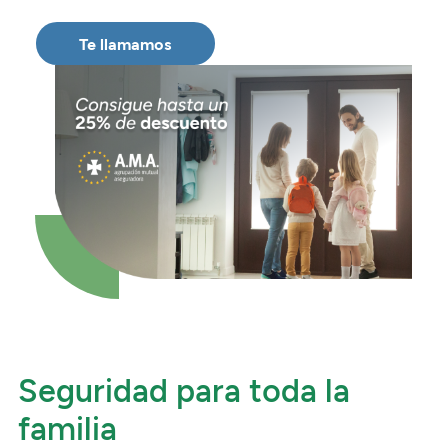
Seguros
Servicios
Planes de pensiones
Tarjetas
ES
Te llamamos
Servicios
Tarjetas
Seguros
Seguros
Servicios
Servicios
Expatriados
Seguridad para toda la
familia