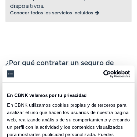
dispositivos.
Conocer todos los servicios incluidos
¿Por qué contratar un seguro de
Hogar con A.M.A.?
A.M.A. es la mutua líder en seguros para
profesionales sanitarios, con más de 60 años de
En CBNK velamos por tu privacidad
experiencia brindando soluciones a medida.
En CBNK utilizamos cookies propias y de terceros para
analizar el uso que hacen los usuarios de nuestra página
web, realizando análisis de su comportamiento y creando
un perfil con la actividad y los contenidos visualizados
para mostrarles publicidad personalizada. Puedes