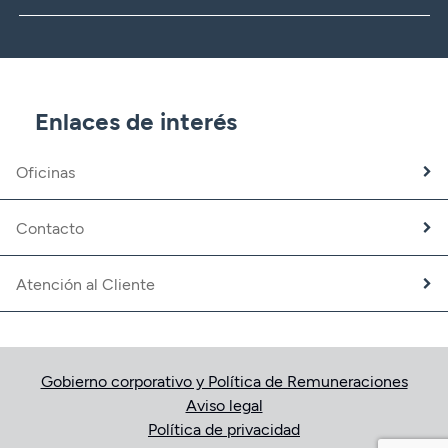
CBNK
CBNK Gestión de Activos
CBNK Pensiones
CBNK Mediación de Seguros
Enlaces de interés
Banca Partner
Expatriados
Oficinas
Trabaja con nosotros
Fundación CBNK
Contacto
Atención al Cliente
Gobierno corporativo y Política de Remuneraciones
Aviso legal
Política de privacidad