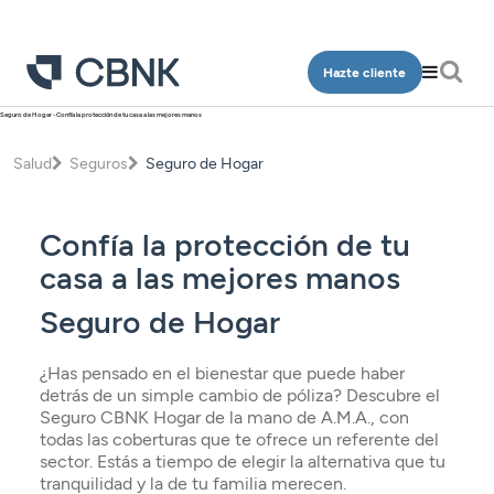
Hazte cliente
Seguro de Hogar - Confía la protección de tu casa a las mejores manos
Personas
Empresa
Salud
Seguros
Seguro de Hogar
Programa Más CBNK
Banca Privada
Cuentas
Cuentas
Ingeniería
Confía la protección de tu
Inversión
Depósitos
Depósitos
Salud
casa a las mejores manos
Programa Más CBNK
Planes de pensiones
Financiación
Financiación
Conócenos
Programa Más CBNK Farma
Seguro de Hogar
Cuentas
Avales
Inversión
Oficinas
Cuentas
Depósitos
¿Has pensado en el bienestar que puede haber
Banca Partner
Planes de pensiones
Contacto
Depósitos
detrás de un simple cambio de póliza? Descubre el
Financiación
Inversión
Seguro CBNK Hogar de la mano de A.M.A., con
Tarjetas
Financiación
todas las coberturas que te ofrece un referente del
Inversión
Tarjetas
Acceso clientes
sector. Estás a tiempo de elegir la alternativa que tu
Seguros
Inversión
tranquilidad y la de tu familia merecen.
Planes de pensiones