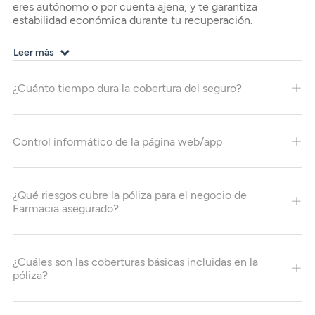
Seguros
eres autónomo o por cuenta ajena, y te garantiza
Servicios
Planes de pensiones
estabilidad económica durante tu recuperación.
Tarjetas
ES
Servicios
Tarjetas
Seguros
Leer más
Seguros
Servicios
¿Cuánto tiempo dura la cobertura del seguro?
Servicios
Expatriados
Control informático de la página web/app
¿Qué riesgos cubre la póliza para el negocio de
Farmacia asegurado?
¿Cuáles son las coberturas básicas incluidas en la
póliza?