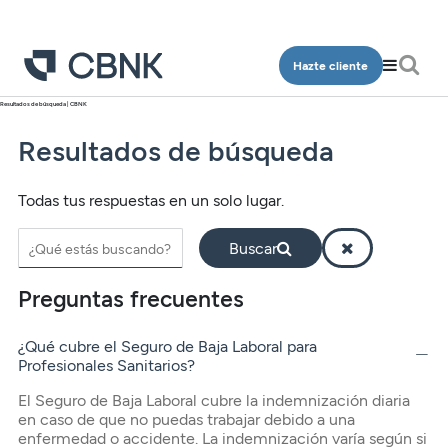
Hazte cliente
Resultados de búsqueda | CBNK
Personas
Resultados de búsqueda
Empresa
Programa Más CBNK
Banca Privada
Cuentas
Cuentas
Todas tus respuestas en un solo lugar.
Ingeniería
Inversión
Depósitos
Depósitos
Salud
Programa Más CBNK
Buscar
Planes de pensiones
Financiación
Financiación
Conócenos
Programa Más CBNK Farma
Cuentas
Preguntas frecuentes
Avales
Inversión
Oficinas
Cuentas
Depósitos
Banca Partner
Planes de pensiones
¿Qué cubre el Seguro de Baja Laboral para
Contacto
Depósitos
Financiación
Profesionales Sanitarios?
Inversión
Tarjetas
Financiación
El Seguro de Baja Laboral cubre la indemnización diaria
Inversión
Tarjetas
Acceso clientes
en caso de que no puedas trabajar debido a una
Seguros
Inversión
enfermedad o accidente. La indemnización varía según si
Planes de pensiones