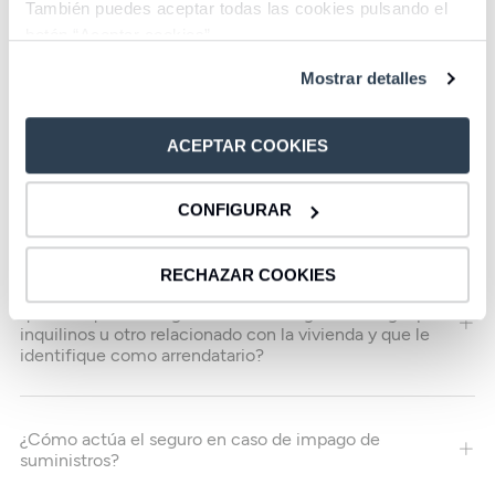
También puedes aceptar todas las cookies pulsando el
botón “Aceptar cookies”.
Malware y Troyano
Mostrar detalles
Vishing
ACEPTAR COOKIES
Phising
CONFIGURAR
RECHAZAR COOKIES
Para poder hacer uso de este seguro, ¿es obligatorio
que el inquilino tenga a su vez un seguro de hogar para
inquilinos u otro relacionado con la vivienda y que le
identifique como arrendatario?
¿Cómo actúa el seguro en caso de impago de
suministros?