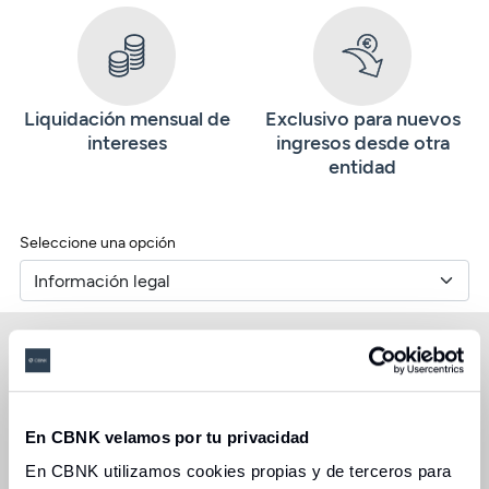
Liquidación mensual de
Exclusivo para nuevos
intereses
ingresos desde otra
entidad
Seleccione una opción
Oferta vigente hasta el 31 de diciembre de 2026.
(1) Ejemplo representativo:
para un importe de 5.000
€, a una TIN de 1% (
1,005%
TAE
), se percibe un total de
intereses de 50€ en el supuesto de mantener el importe
En CBNK velamos por tu privacidad
total durante 12 meses, lo que supone 4,17€ de intereses
En CBNK utilizamos cookies propias y de terceros para
en cada pago mensual.