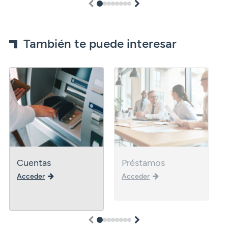
1
2
3
4
5
6
7
8
También te puede interesar
Cuentas
Préstamos
Acceder
Acceder
1
2
3
4
5
6
7
8