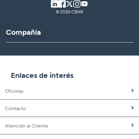
LinkedIn
Facebook
Twitter
Instagram
Youtube
© 2026 CBNK
Compañía
CBNK
CBNK Gestión de Activos
CBNK Pensiones
CBNK Mediación de Seguros
Enlaces de interés
Banca Partner
Expatriados
Oficinas
Trabaja con nosotros
Fundación CBNK
Contacto
Atención al Cliente