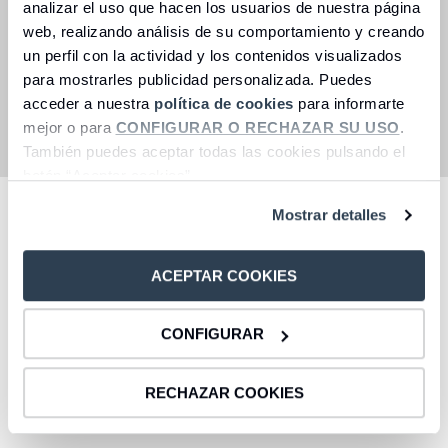
analizar el uso que hacen los usuarios de nuestra página
(2) Ejemplo representativo:
para un importe de 20.000
web, realizando análisis de su comportamiento y creando
€, a una TIN del 1% hasta 5.000 € y 2% desde 5.001 €
un perfil con la actividad y los contenidos visualizados
hasta 20.000 € (
1,764%
TAE
), se percibe un total de
para mostrarles publicidad personalizada. Puedes
intereses de 350 € en el supuesto de mantener el
importe total durante 12 meses, lo que supone 29,17€ de
acceder a nuestra
política de cookies
para informarte
intereses en cada pago mensual.
mejor o para
CONFIGURAR O RECHAZAR SU USO
.
También puedes aceptar todas las cookies pulsando el
botón “Aceptar cookies”.
Mostrar detalles
Documentación legal
ACEPTAR COOKIES
Documento informativo de
CONFIGURAR
comisiones Mi primera cuenta
RECHAZAR COOKIES
CBNK