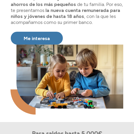
Seguros
ahorros de los más pequeños
de tu familia. Por eso,
Servicios
Planes de pensiones
Tarjetas
te presentamos
la nueva cuenta remunerada para
ES
Servicios
niños y jóvenes de hasta 18 años
, con la que les
Tarjetas
Seguros
acompañamos como su primer banco.
Seguros
Servicios
Me interesa
Servicios
Expatriados
Para saldos hasta 5.000€