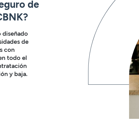
seguro de
 CBNK?
o diseñado
esidades de
s con
en todo el
ntratación
ión y baja.