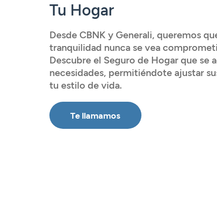
Tarjetas
Tarjetas
Tarjetas
Seguros
Tu Hogar
Seguros
Seguros
Seguros
Servicios
Desde CBNK y Generali, queremos qu
Servicios
Servicios
Servicios
tranquilidad nunca se vea compromet
Acceder
Expatriados
Descubre el Seguro de Hogar que se a
Acceder
Acceder
necesidades, permitiéndote ajustar sus
tu estilo de vida.
Acceder
Te llamamos