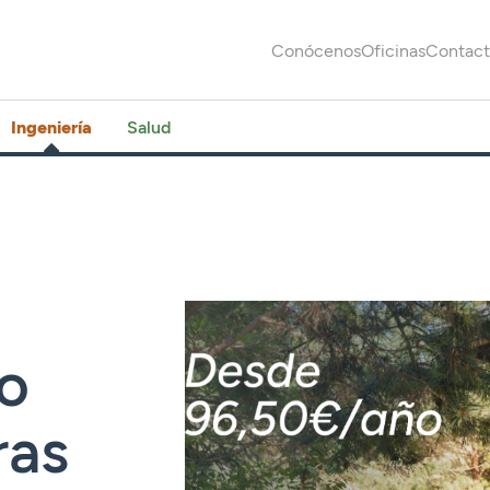
Conócenos
Oficinas
Contac
Ingeniería
Salud
o
ras