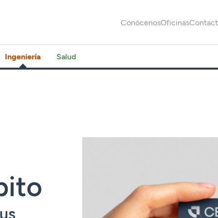
Conócenos
Oficinas
Contac
Ingeniería
Salud
bito
tus