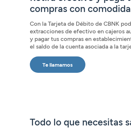
Tarjetas
Tarjetas
Tarjetas
Seguros
compras con comodid
Seguros
Seguros
Seguros
Servicios
Con la Tarjeta de Débito de CBNK podr
Servicios
Servicios
Servicios
extracciones de efectivo en cajeros 
Acceder
Expatriados
y pagar tus compras en establecimien
Acceder
Acceder
el saldo de la cuenta asociada a la tarj
Acceder
Te llamamos
Todo lo que necesitas s