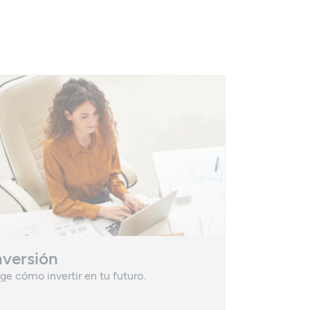
nversión
Planes 
ige cómo invertir en tu futuro.
Una vía efic
patrimonio.