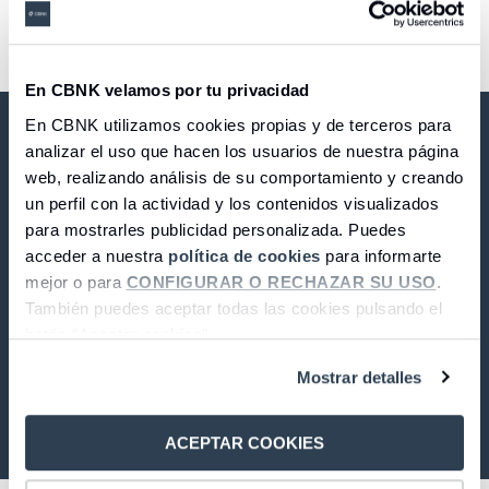
Seguros
Servicios
Planes de pensiones
Tarjetas
ES
Servicios
1
2
3
4
5
6
7
8
Tarjetas
Seguros
En CBNK velamos por tu privacidad
Seguros
Servicios
En CBNK utilizamos cookies propias y de terceros para
analizar el uso que hacen los usuarios de nuestra página
Servicios
Expatriados
web, realizando análisis de su comportamiento y creando
un perfil con la actividad y los contenidos visualizados
CBNK Banco de Colectivos S.A.
para mostrarles publicidad personalizada. Puedes
acceder a nuestra
política de cookies
para informarte
mejor o para
CONFIGURAR O RECHAZAR SU USO
.
LinkedIn
Facebook
Twitter
Instagram
Youtube
También puedes aceptar todas las cookies pulsando el
© 2026 CBNK
botón “Aceptar cookies”.
Mostrar detalles
Compañía
ACEPTAR COOKIES
CBNK
CBNK Gestión de Activos