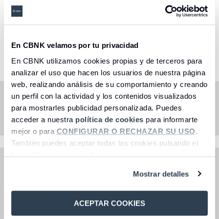
Fondo de fondos - Renta
Fija Mixta Internacional
En CBNK velamos por tu privacidad
Seleccione una opción
En CBNK utilizamos cookies propias y de terceros para
analizar el uso que hacen los usuarios de nuestra página
web, realizando análisis de su comportamiento y creando
un perfil con la actividad y los contenidos visualizados
La gestión del fondo se realizará con el objetivo de no
superar la volatilidad máxima del 10% anual.
para mostrarles publicidad personalizada. Puedes
acceder a nuestra
política de cookies
para informarte
mejor o para
CONFIGURAR O RECHAZAR SU USO
.
También puedes aceptar todas las cookies pulsando el
botón “Aceptar cookies”.
Oficinas y cajeros
Mostrar detalles
Acceder
Consultas y reclamaciones
ACEPTAR COOKIES
Acceder