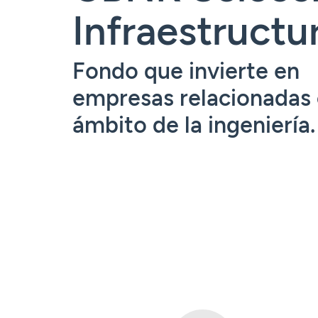
Tarjetas
Tarjetas
Tarjetas
Seguros
Infraestructu
Seguros
Seguros
Seguros
Servicios
Servicios
Servicios
Servicios
Fondo que invierte en
Acceder
Expatriados
empresas relacionadas 
Acceder
Acceder
ámbito de la ingeniería.
Acceder