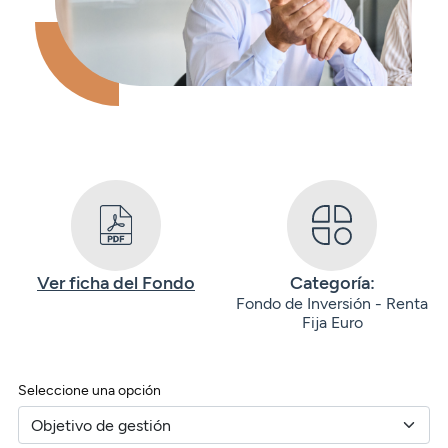
Seguros
Servicios
Planes de pensiones
Tarjetas
ES
Servicios
Tarjetas
Seguros
Seguros
Servicios
Servicios
Expatriados
Ver ficha del Fondo
Categoría:
Fondo de Inversión - Renta
Fija Euro
Seleccione una opción