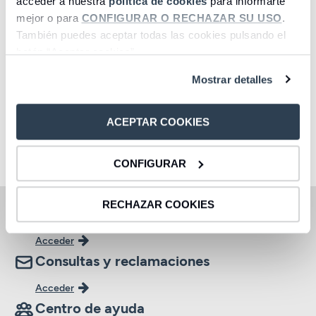
acceder a nuestra
política de cookies
para informarte
mejor o para
CONFIGURAR O RECHAZAR SU USO
.
También puedes aceptar todas las cookies pulsando el
botón “Aceptar cookies”.
Cuentas
Depósitos
Mostrar detalles
Acceder
Acceder
ACEPTAR COOKIES
1
2
3
4
5
6
7
8
CONFIGURAR
RECHAZAR COOKIES
Oficinas y cajeros
Acceder
Consultas y reclamaciones
Acceder
Centro de ayuda