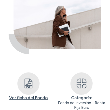
Seguros
Servicios
Planes de pensiones
Tarjetas
ES
Servicios
Tarjetas
Seguros
Seguros
Servicios
Servicios
Expatriados
Ver ficha del Fondo
Categoría:
Fondo de Inversión - Renta
Fija Euro