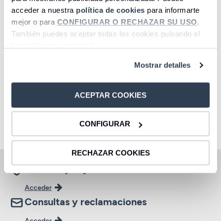
acceder a nuestra
política de cookies
para informarte
mejor o para
CONFIGURAR O RECHAZAR SU USO
.
También puedes aceptar todas las cookies pulsando el
botón “Aceptar cookies”.
Mostrar detalles
Cuentas
Préstamos
Acceder
Acceder
ACEPTAR COOKIES
CONFIGURAR
1
2
3
4
5
6
7
8
RECHAZAR COOKIES
Oficinas y cajeros
Acceder
Consultas y reclamaciones
Acceder