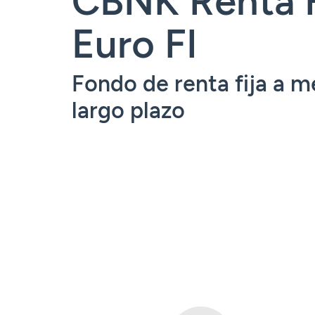
Tarjetas
Tarjetas
Tarjetas
Seguros
Euro FI
Seguros
Seguros
Seguros
Servicios
Servicios
Servicios
Servicios
Acceder
Fondo de renta fija a m
Expatriados
Acceder
Acceder
largo plazo
Acceder