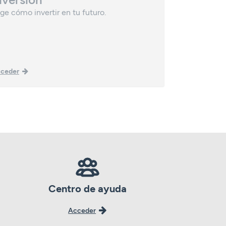
ige cómo invertir en tu futuro.
Una vía efic
patrimonio.
ceder
Acceder
Centro de ayuda
Acceder