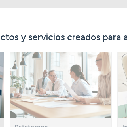
ctos y servicios creados para 
Préstamos
I