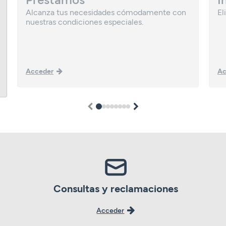
Alcanza tus necesidades cómodamente con
El
nuestras condiciones especiales.
Acceder
Ac
1
2
3
4
5
6
7
8
Consultas y reclamaciones
Acceder