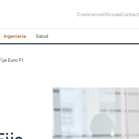
Conócenos
Oficinas
Contac
Ingeniería
Salud
ija Euro FI
ija